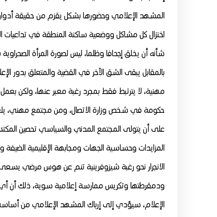
المشهد الإعلامي وحضورها بشكل يقزم من حقيقة أدوارها 
شأنه أن يخلق إجحافا وظلما، ليس لصورة المرأة الصحراوية
بالمقابل يبقى الشق الآخر في القضية والمتعلق بدور الإ
مهنية، لا يترتبط فقط بمجرد رغبة معبر عنها، ولكن بعمل
حكومة في شخص وزارة الاتصال، ومن مجتمع مهني، يلعب ف
على أن يتولى المجتمع المدني والسياسي تحصين المكتسب
المزايدات وحساسية الجهات ومجابهة الإقليمية الضيفة وت
الانجرار نحو رغبة شيزوفرينية تنم عن هوس مرضي يسعى إ
ودمقرطتها وتكريس ممارسة إعلامية سوية، ذلك أن أي ان
الإعلام، سيؤدي إلى إرباك المشهد الإعلامي من أساسه،