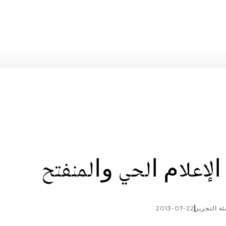
 ﺍﻹﻋﻼﻡ ﺍﻟﺤﻲ ﻭﺍﻟﻤﻨﻔﺘﺢ
ئة التحرير
2013-07-22