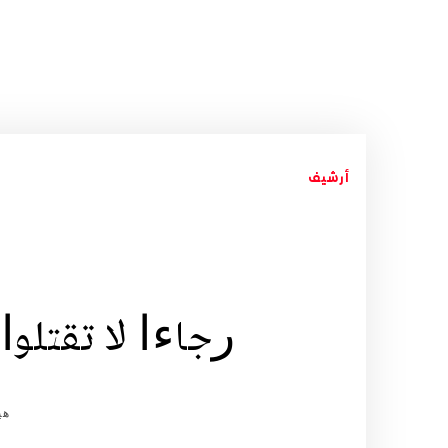
أرشيف
ﺭﺟﺎﺀﺍ ﻻ ﺗﻘﺘﻠﻮﺍ
هي