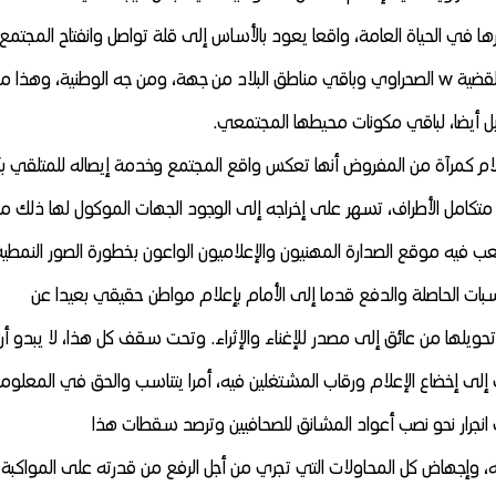
في الحياة العامة، واقعا يعود بالأساس إلى قلة تواصل وانفتاح المجتمع،
اختزال كل مشاكل ووضعية ساكنة المنطقة في تداعيات القضية w الصحراوي وباقي مناطق البلاد من جهة، ومن جه الوطنية، وهذا 
 بل أيضا، لباقي مكونات محيطها المجتمعي.
علام كمرآة من المفروض أنها تعكس واقع المجتمع وخدمة إيصاله للمتلقي ب
 متكامل الأطراف، تسهر على إخراجه إلى الوجود الجهات الموكول لها ذلك م
يه موقع الصدارة المهنيون والإعلاميون الواعون بخطورة الصور النمطية
ات الحاصلة والدفع قدما إلى الأمام بإعلام مواطن حقيقي بعيدا عن
حويلها من عائق إلى مصدر للإغناء والإثراء. وتحت سقف كل هذا، لا يبدو أن
لى إخضاع الإعلام ورقاب المشتغلين فيه، أمرا يتناسب والحق في المعلوم
جرار نحو نصب أعواد المشانق للصحافيين وترصد سقطات هذا
 وإجهاض كل المحاولات التي تجري من أجل الرفع من قدرته على المواكبة