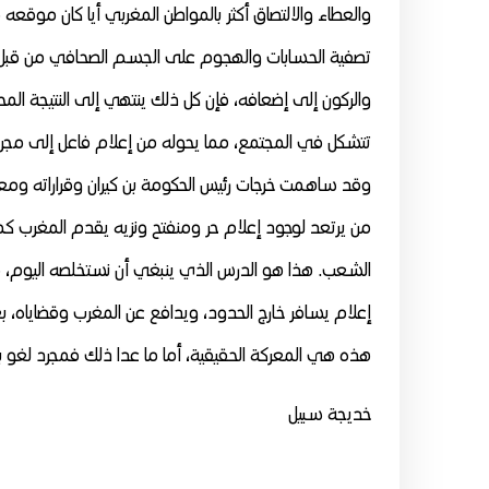
والعطاء والالتصاق أكثر بالمواطن المغربي أيا كان موقعه
تصفية الحسابات والهجوم على الجسم الصحافي من قبل ال
والركون إلى إضعافه، فإن كل ذلك ينتهي إلى النتيجة الم
تتشكل في المجتمع، مما يحوله من إعلام فاعل إلى مجرد
وقد ساهمت خرجات رئيس الحكومة بن كيران وقراراته ومعج
من يرتعد لوجود إعلام حر ومنفتح ونزيه يقدم المغرب كما
الشعب. هذا هو الدرس الذي ينبغي أن نستخلصه اليوم، ف
إعلام يسافر خارج الحدود، ويدافع عن المغرب وقضاياه، ب
هذه هي المعركة الحقيقية، أما ما عدا ذلك فمجرد لغو ب
خديجة سبيل