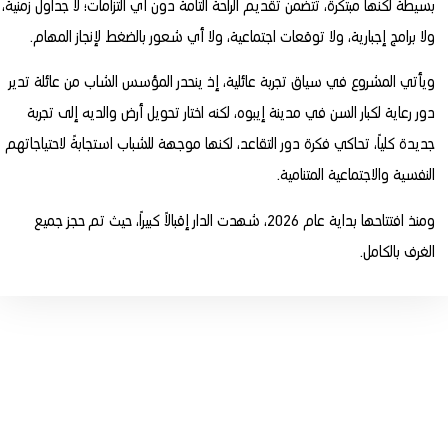
بسيطة لكنها مبتكرة، تتضمن تقديم الراحة التامة دون أي التزامات؛ لا جداول زمنية،
ولا برامج إجبارية، ولا توقعات اجتماعية، ولا أي شعور بالضغط لإنجاز المهام.
ويأتي المشروع في سياق تجربة عائلية، إذ ينحدر المؤسس الشاب من عائلة تدير
دور رعاية لكبار السن في مدينة إيبوه، لكنه اختار تحويل أرض والديه إلى تجربة
جديدة كلياً، تحاكي فكرة دور التقاعد، لكنها موجهة للشباب استجابةً لاحتياجاتهم
النفسية والاجتماعية المتنامية.
ومنذ افتتاحها بداية عام 2026، شهدت الدار إقبالاً كبيراً، حيث تم حجز جميع
الغرف بالكامل.