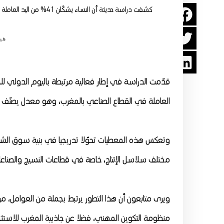
كشفت دراسة حديثة أن النساء يشكّلن 41% من اليد العاملة الصناعية في المغرب، في مؤشر يعكس تصاعد حضورهن داخل النسيج الإنتاجي الوطني.
هيئ
العاملة في القطاع الصناعي بالمغرب، وهو معدل يصنّف ضم
وتعكس هذه المعطيات تحوّلا تدريجيا في بنية سوق الشغل 
مختلف سلاسل الإنتاج، خاصة في قطاعات النسيج والصناعات ا
ويرى متابعون أن هذا التطور يرتبط بجملة من العوامل، من
منظومة التكوين المهني، فضلا عن جاذبية المغرب للاستث