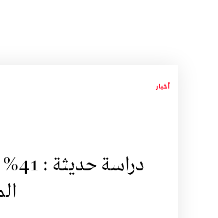
أخبار
دراس
ال