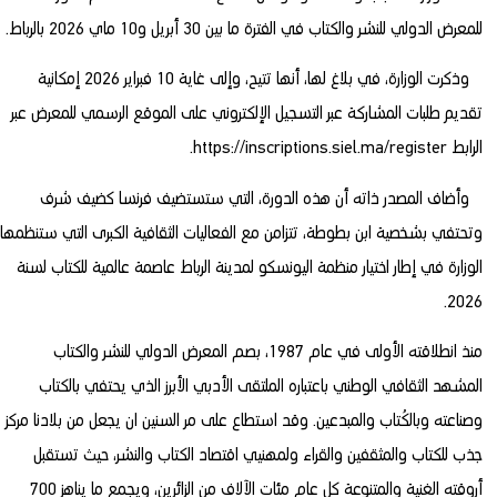
للمعرض الدولي للنشر والكتاب في الفترة ما بين 30 أبريل و10 ماي 2026 بالرباط.
وذكرت الوزارة، في بلاغ لها، أنها تتيح، وإلى غاية 10 فبراير 2026 إمكانية
تقديم طلبات المشاركة عبر التسجيل الإلكتروني على الموقع الرسمي للمعرض عبر
الرابط
https://inscriptions.siel.ma/register
.
وأضاف المصدر ذاته أن هذه الدورة، التي ستستضيف فرنسا كضيف شرف
وتحتفي بشخصية ابن بطوطة، تتزامن مع الفعاليات الثقافية الكبرى التي ستنظمها
الوزارة في إطار اختيار منظمة اليونسكو لمدينة الرباط عاصمة عالمية للكتاب لسنة
2026.
منذ انطلاقته الأولى في عام 1987، بصم المعرض الدولي للنشر والكتاب
المشهد الثقافي الوطني باعتباره الملتقى الأدبي الأبرز الذي يحتفي بالكتاب
وصناعته وبالكُتاب والمبدعين. وقد استطاع على مر السنين ان يجعل من بلادنا مركز
جذب للكتاب والمثقفين والقراء ولمهنيي اقتصاد الكتاب والنشر، حيث تستقبل
أروقته الغنية والمتنوعة كل عام مئات الآلاف من الزائرين، ويجمع ما يناهز 700