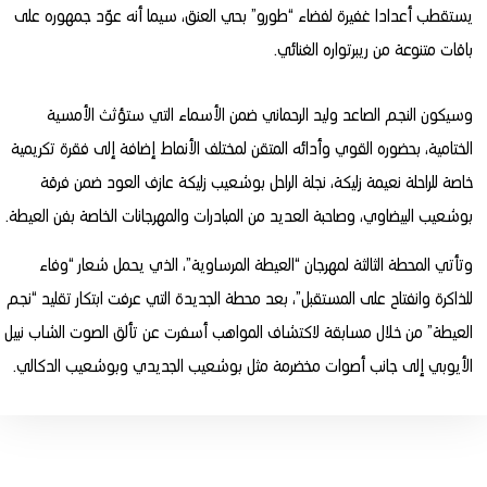
يستقطب أعدادا غفيرة لفضاء “طورو” بحي العنق، سيما أنه عوّد جمهوره على
باقات متنوعة من ريبرتواره الغنائي.
وسيكون النجم الصاعد وليد الرحماني ضمن الأسماء التي ستؤثث الأمسية
الختامية، بحضوره القوي وأدائه المتقن لمختلف الأنماط إضافة إلى فقرة تكريمية
خاصة للراحلة نعيمة زليكة، نجلة الراحل بوشعيب زليكة عازف العود ضمن فرقة
بوشعيب البيضاوي، وصاحبة العديد من المبادرات والمهرجانات الخاصة بفن العيطة.
وتأتي المحطة الثالثة لمهرجان “العيطة المرساوية”، الذي يحمل شعار “وفاء
للذاكرة وانفتاح على المستقبل”، بعد محطة الجديدة التي عرفت ابتكار تقليد “نجم
العيطة” من خلال مسابقة لاكتشاف المواهب أسفرت عن تألق الصوت الشاب نبيل
الأيوبي إلى جانب أصوات مخضرمة مثل بوشعيب الجديدي وبوشعيب الدكالي.