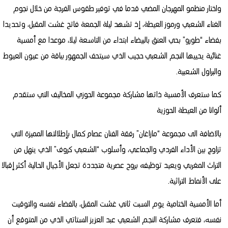
واختار منظمو المهرجان المضي قدما في توفير طقوس الفرجة من خلال نجوم
الغناء الشعبي ورموز العيطة، إذ تشهد ليلة الجمعة فاتح غشت المقبل، وتحديدا
بفضاء “طورو” بحي العنق بالبيضاء ابتداء من التاسعة ليلا، موعدا مع أمسية
غنائية يحييها النجم الشعبي حجيب الذي سيتحف الجمهور بباقة من عيون العيوط
والبراول الشعبية.
كما ستعرف الأمسية ذاتها مشاركة مجموعة الحوزي المخاليف التي ستقدم
ألوانا من العيطة الحوزية
بالاضافة الى مجموعة “مازاغان” رفقة الفنان عصام كمال بإطلالتها المميزة التي
تزاوج بين الأداء الفردي والجماعي، وأسلوب “الشعبي كروف” الذي ينهل من
التراث المغربي ويعيد توظيفه بروح عصرية متجددة تجعل الأجيال الحالية أكثر إقبالا
على الأنماط التراثية.
أما الأمسية الختامية يوم السبت ثاني غشت المقبل، بالفضاء نفسه والتوقيت
نفسه، فتعرف مشاركة النجم الشعبي عبد العزيز الستاتي الذي من المتوقع أن