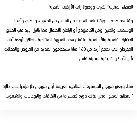
للصحراء المغربية الكبرى ووصولا إلى الأراضي الغجرية.
وتشهد هذه الدورة توافد العديد من الفنانين من المغرب، والهند، وآسيا
الوسطى، والصين، ومن الكامبودج أو البلقان للاحتفال معا بالنبل الإبداعي الخلاق
للحضارة الفاسية والأندلسية. وتؤشر هذه السهرة الافتتاحية لانطلاق أربعة أيام
المهرجان التي تجمع أزيد من 160 فنانا سيقدمون العديد من العروض والحفلات
بأبرز الأماكن التاريخية لمدينة فاس.
هذا، ويعتبر مهرجان الموسيقى العالمية العريقة أول مهرجان حاز مؤخرا على جائزة
“العطارد المجنح” معززا بذلك دوره كجسر ما بين الثقافات والروحانيات والشعوب.