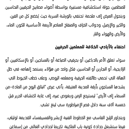
للمنظمين، جولة استكشافية مستنيرة بواسطة أضواء مصابيح الحرفيين النحاسين.
ويتحول العرض إلى ملحمة تحتفي بالورشة السرية حيث يُخضع كل من الفرن،
والكير، والإزميل، ودولاب الخزاف والمنفاخ العناصر الأربعة الأساسية للكون: الماء،
والأرض والهواء والنار.
احتفاء بالأيادي الخلاقة للمعلمين الحرفيين
سواء تعلق الأمر بالدباغين، أو بحرفيي الصباغة أو بالنساجين، أو بالإسكافيين، أو
الزلايجية، أو النجارين أو النحاسين، فكل واحد من هؤلاء يستمد إلهامه في ظل
الهالة التي تحمي طائفته الحرفية ومعلمه الروحي. وعلى خطى الخيوط التي
يشدها النساجون بأزقة المدينة العتيقة، يأتي عرض “انبثاق الروح من المادة-من
السماء إلى الأرض” ليسترجع الزمن ويغوص عبره، إلى غاية اكتشاف الحرير قبل
خمسة آلاف سنة داخل قصر الإمبراطورة سي لينغ تشي.
ويتحاور الزليج الفاسي مع الخطوط الفنية لإيشر والفسيفساء القديمة لوليلي،
فيما ستشعل حدادة كونية باب الماكينة تكريما لحدادي العالم، من إسماغن