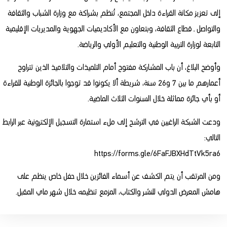
إلى تعزيز مكانة القراءة داخل المجتمع، تُنظم بشراكة مع وزارة الشباب والثقافة
والتواصل ـ قطاع الثقافة، وبتعاون مع الأكاديميات الجهوية والمديريات الإقليمية
التابعة لوزارة التربية الوطنية والتعليم الأولي والرياضة.
وأوضح البلاغ، أن باب المشاركة مفتوح أمام التلميذات والتلاميذ الذين تتراوح
أعمارهم ما بين 7 و26 سنة، شريطة ألا يكونوا قد توجوا بالجائزة الوطنية للقراءة
أو بأي جائزة مماثلة خلال السنوات الثلاث الماضية.
ودعت الشبكة الراغبين في الترشح إلى ملء استمارة التسجيل الإلكترونية عبر الرابط
التالي:
https://forms.gle/6FaFJBXHdTtVk5ra6
ومن المرتقب أن يتم الكشف عن أسماء الفائزين خلال حفل خاص ينظم على
هامش المعرض الدولي للنشر والكتاب، المزمع تنظيمه خلال شهر ماي المقبل.