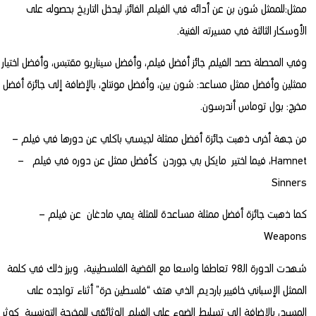
ممثل:للممثل شون بن عن أدائه في الفيلم الفائز، ليدخل التاريخ بحصوله على
الأوسكار الثالثة في مسيرته الفنية.
وفي المحصلة حصد الفيلم جائز أفضل فيلم، وأفضل سيناريو مقتبس، وأفضل اختيار
ممثلين وأفضل ممثل مساعد: شون بين، وأفضل مونتاج، بالإضافة إلى جائزة أفضل
مخرج: بول توماس أندرسون.
من جهة أخرى ذهبت جائزة أفضل ممثلة لجيسي باكلي عن دورها في فيلم –
Hamnet، فيما اختير مايكل بي جوردن كأفضل ممثل عن دوره في فيلم –
Sinners
كما ذهبت جائزة أفضل ممثلة مساعدة للمثلة يمي مادغان عن فيلم –
Weapons
شهدت الدورة الـ98 تعاطفا واسعا مع القضية الفلسطينية، وبرز ذلك في كلمة
الممثل الإسباني خافيير بارديم الذي هتف “فلسطين حرة” أثناء تواجده على
المسرح، بالإضافة إلى تسليط الضوء على الفيلم الوثائقي للمخرجة التونسية كوثر