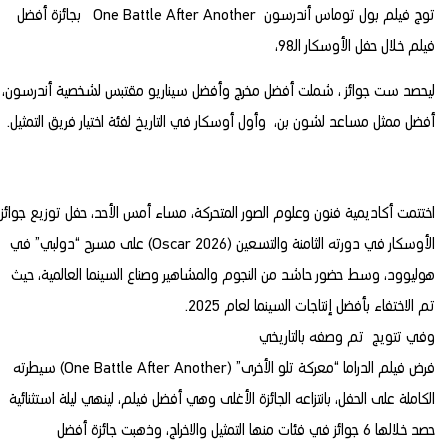
توج فيلم بول توماس أندرسون One Battle After Another بجائزة أفضل
فيلم خلال حفل الأوسكار الـ98،
ليحصد ست جوائز ، شملت أفضل مخرج وأفضل سيناريو مقتبس لشخصية أندرسون،
أفضل ممثل مساعد لشون بن، وأول أوسكار في التاريخ لفئة اختيار فريق التمثيل.
اختتمت أكاديمية فنون وعلوم الصور المتحركة، مساء أمس الأحد، حفل توزيع جوائز
الأوسكار في دورته الثامنة والتسعين (Oscar 2026) على مسرح “دولبي” في
هوليوود، وسط حضور حاشد من النجوم والمشاهير وصناع السينما العالمية، حيث
تم الاختفاء بأفضل إنتاجات السينما لعام 2025.
وفي تتويج تم وصفه بالتاريخي
فرض فيلم الدراما “معركة تلو الأخرى” (One Battle After Another) سيطرته
الكاملة على الحفل، بانتزاعه الجائزة الأغلى وهي أفضل فيلم، لينهي ليلة استثنائية
حصد خلالها 6 جوائز في فئات منها التمثيل والاخراج، وذهبت جائزة أفضل