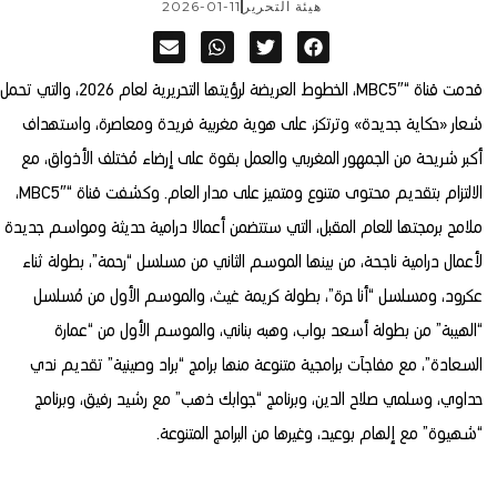
هيئة التحرير
2026-01-11
قدمت قناة “MBC5″، الخطوط العريضة لرؤيتها التحريرية لعام 2026، والتي تحمل
شعار «حكاية جديدة» وترتكز، على هوية مغربية فريدة ومعاصرة، واستهداف
أكبر شريحة من الجمهور المغربي والعمل بقوة على إرضاء مُختلف الأذواق، مع
الالتزام بتقديم محتوى متنوع ومتميز على مدار العام. وكشفت قناة “MBC5″،
ملامح برمجتها للعام المقبل، التي ستتضمن أعمالا درامية حديثة ومواسم جديدة
لأعمال درامية ناجحة، من بينها الموسم الثاني من مسلسل “رحمة”، بطولة ثناء
عكرود، ومسلسل “أنا حرة”، بطولة كريمة غيث، والموسم الأول من مُسلسل
“الهيبة” من بطولة أسعد بواب، وهبه بناني، والموسم الأول من “عمارة
السعادة”، مع مفاجآت برامجية متنوعة منها برامج “براد وصينية” تقديم ندي
حداوي، وسلمي صلاح الدين، وبرنامج “جوابك ذهب” مع رشيد رفيق، وبرنامج
“شهيوة” مع إلهام بوعيد، وغيرها من البرامج المتنوعة.