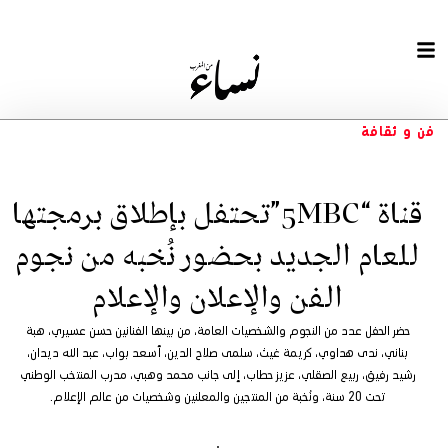
فن و ثقافة
قناة “5MBC”تحتفل بإطلاق برمجتها
للعام الجديد بحضور نُخبه من نجوم
الفن والإعلان والإعلام
حضر الحفل عدد من النجوم والشخصيات العامة، من بينها الفنانين حسن عسيري، هبة
بناني، ندى هداوي، كريمة غيث، سلمى صلاح الدين، أسعد بواب، عبد الله ديدان،
رشيد رفيق، ربيع الصقلي، عزيز حطاب، إلى جانب محمد وهبي، مدرب المنتخب الوطني
تحت 20 سنة، ونُخبة من المنتجين والمعلنين وشخصيات من عالم الإعلام.