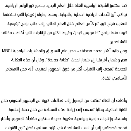
كما ستتميز الشبكة البرامجية للقناة خلال العام الجديد بحضور كبير للبرامج الرياضية،
تواكب أبرز الأحداث الرياضية المحلية والدولية، ومنها بطولة إفريقيا التي تحتضنها
المغرب بنجاح كبير، ثم كأس العالم خلال العام الحالي، إلى جانب برامج ترفيهية
كبرى منها برنامج “ذا فويس كيدز”، وغيرها الكثير من الإنتاجات التي تُخاطب مختلف
المُشاهدين.
ومن جانبه أشار محمد مصطفى، مدير عام التسويق والمشتريات البرامجية لـMBC
مصر وشمال أفريقيا، إن شعار الحدث “حكاية جديدة”. وقال أن هذه الحكاية
الجديدة تهدف إلى الاقتراب أكثر من ذوق الجمهور المغربي لأنه محل الاهتمام
الأساسي للقناة.
وأضاف أن القناة تمكنت من الوصول إلى قطاعات كبيرة من الجمهور المغربي خلال
الفترة الماضية، وحاليا تسعى إلى زيادة هذه المساحة من خلال حملة إعلامية
واسعة، وإنتاجات درامية وبرامجية مغربية جديدة ستكون مفاجأة للجمهور، وأشار
مُحمد مُصطفي إلي أن نسب المشاهدة في تزايد مستمر، بفضل تنوع القنوات