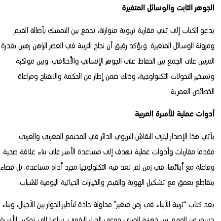
الجوهر الثابت والوسائل المتغيرة
يدعو الكتاب إلى تبني مقاربة تربوية متوازنة، تجمع بين التمسك بأصالة القيم
ومرونة الوسائل المتغيرة. ويؤكد رقيق أن نجاح التربية في العصر الراهن رهين بقدرة
المربين على الجمع بين الحفاظ على الجوهر الإنساني والأخلاقي، وبين مواكبة
وتسخير التحولات التكنولوجية، وذلك ضمن إطار من الحكمة والانفتاح ومراعاة
الخصائص العمرية.
أدوات عملية للأسرة العربية
يأتي هذا الإصدار ليثري النقاش التربوي الدائر في المجتمع المغربي والعربي،
مقدما مقاربات وأدوات عملية تهدف إلى مساعدة الأسر على بناء علاقة صحية
وفاعلة مع أبنائها، في زمن لم تعد فيه التكنولوجيا مجرد أداة مساعدة، بل فضاء
يتقاطع بعمق مع تشكيل الهوية والقيم والخيارات الحياتية اليومية للشباب.
يعد كتاب “تربية الأبناء في زمن متغير” محاولة جادة لتأطير الحوار بين الأجيال، وبناء
جسور من الفهم بين ذهنية المربي ووعي الجيل الرقمي، ساعيا إلى تمكين الأسرة