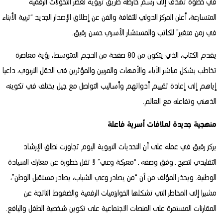
في خطوة تهدف إلى رسم خارطة طريق تربوية لعصر التحولات الرقمية
المتسارعة، أعلن المركز الدولي للثقافة والفن عن إطلاق الإصدار الجديد “تربية الأبناء
في زمن متغير” للكاتب والمستشار الأسري حسن رقيق.
يقدم الكتاب، الذي يتكون من 80 صفحة من الحجم المتوسط، رؤية معاصرة
تخاطب بشكل مباشر الآباء والأمهات والمربين والمؤثرين في الحقل التربوي، داعيا
إياهم إلى إعادة تقييم أدواتهم وأساليب التواصل مع جيل يختلف في تكوينه
الذهني وتفاعله مع العالم.
منهجية جديدة لعلاقات أسرية فاعلة
يركز رقيق في عمله على أن التحديات التربوية اليوم تجاوزت نطاق الإرشاد
التقليدي لتصبح ـ وفق وصفه ـ “معركة وعي” لا تقل خطورة عن معارك السيادة
الوطنية. ويحذر المؤلف من أن “من يصادر وعي الشباب، يصادر مستقبل الوطن”،
مشيرا إلى المخاطر التي تشكلها الخوارزميات الرقمية والضغوط الناتجة عن
المقارنات المستمرة على المنصات الاجتماعية على تكوين شخصية الطفل واليافع.