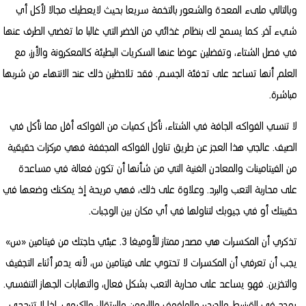
وبالتالي ملىء المعدة والشعور بالتخمة سريعا بحيث لايعطيك مجالا لأكل أي
شيء آخر. كما يسمح لك بنظام غذائي من الخضر التي غالبا ما تغضي الطرف عنها
في فصل الشتاء، وتفضلين عوضا عنها السكريات البطيئة كالمعكرونة والأرز، مع
العلم أنها تساعد على تدفئة الجسم. فقد تلاحظين ذلك عند الانتهاء من شربها
مباشرة.
لا تنسي الفواكه الجافة في الشتاء، نأكل كميات من الفواكه أقل مما نأكل في
الصيف. عالجي هذا العجز عن طريق تناول الفواكه المجففة فهي مركزات حقيقية
من الفيتامينات والمعادن الغنية التي من شأنها أن تكون فعالة في مساعدة
على محاربة التعب والبرد. وعلاوة على ذلك، فهي مريحة إذ يمكنك وضعها في
حقيبتك أو في جيوبك لتناولها في أي مكان بين الوجبات.
تذكري أن المكسرات هي مصدر ممتاز للأوميغا 3. عبئي حاجتك من فيتامين «س»
يجب أن تعرفي أن المكسرات لا تحتوي على فيتامين س، لأنه يدمر أثناء التجفيف
والتخزين. فهو يساعد على محاربة التعب بشكل فعال، والتهابات الجهاز التنفسي.