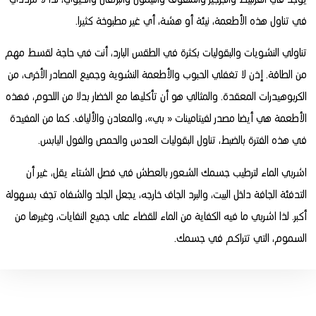
يوجد في القرنبيط والجرجير والملفوف والليمون والبرتقال والكيوي، لذا لا تترددي
في تناول هذه الأطعمة، نيئة أو هشة، أي غير مطبوخة كثيرا.
تناولي النشويات والبقوليات بكثرة في الطقس البارد، أنت في حاجة لقسط مهم
من الطاقة. إذن لا تغفلي الحبوب والأطعمة النشوية وجميع المصادر الأخرى، من
الكربوهيدرات المعقدة. والمثالي هو أن تأكليها مع الخضار بدلا من اللحوم، فهذه
الأطعمة هي أيضا مصدر لفيتامينات « بي»، والمعادن والألياف. كما من المفيدة
في هذه الفترة بالضبط، تناول البقوليات العدس والحمص والفول اليابس.
اشربي الماء لترطيب جسمك الشعور بالعطش في فصل الشتاء يقل، غير أن
التدفئة الجافة داخل البيت، والبرد الجاف خارجه، يجعل الجلد والشفاه تجف بسهولة
أكبر. لذا اشربي ما فيه الكفاية من الماء للقضاء على جميع النفايات، وغيرها من
السموم، التي تتراكم في جسمك.