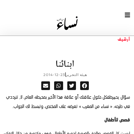
أرشيف
ابنائنا
هيئة التحرير
2014-12-23
سؤال يحبيرطفكل حكول علاقتك أو علاقة هذا الأخير بمحيطه العام، لا, تترددي
في طرحه. « نساء من المغرب » تعرضه على المختص، وتبسط لك الجواب.
قصص للأطفال
ليست كل القصص صالحة بالضرورة لجميع الأطفال، فهي مكتوبة من خلال التفكير