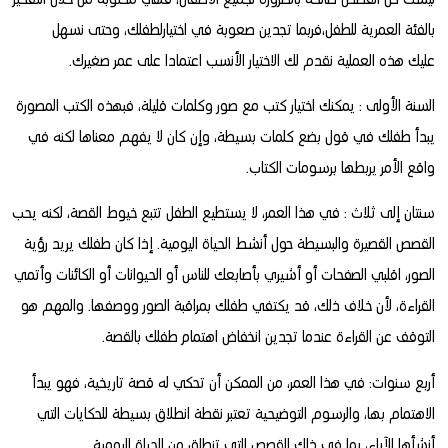
بالفئة العمرية للطفل،فربما تجدين صعوبة في اختيارلطفلك، وحتى نسهل
عليك هذه العملية نقدم لك الاختيار الأنسب اعتمادا على عمر صغيرك.
السنة الأولى : يمكنك اختيار كتب مع صور وكلمات قليلة، فبهذه الكتب المصورة
يبدأ طفلك في قول بضع كلمات بسيطة، وإن كان لا يفهم معناها لكنه في
واقع الأمر يربطها برسومات الكتاب.
سنتان إلى ثلاث : في هذا العمر، لا يستطيع الطفل تتبع خيوط القصة، لكنه يحب
القصص القصيرة والبسيطة حول أنشط الحياة اليومية. إذا كان طفلك يريد رؤية
الصور، اقلبي الصفحات أو أشيري بأصابعك للناس أو الحيوانات أو الكائنات وأتمي
القراءة، لأن خلاف ذلك، قد يكتفي طفلك بمراقبة الصور ووصفها. والمهم هو
التوقف عن القراءة عندما تجدين انخفاض اهتمام طفلك بالقصة.
أربع سنوات: في هذا العمر، من الممكن أن تحكي له قصة تاريخية، فهو يبدأ
الاهتمام بها، والرسوم التوضيحية تعتبر نقطة انطلاق بسيطة للحكايات التي
أنشأها الآباء، بما في ذلك القصص التي تنطلق من الحياة اليومية