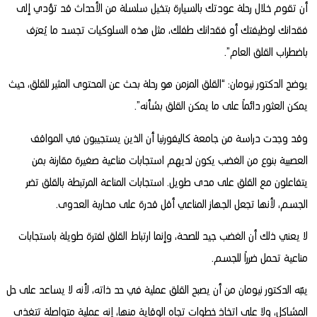
أن تقوم خلال رحلة عودتك بالسيارة بتخيل سلسلة من الأحداث قد تؤدي إلى
فقدانك لوظيفتك أو فقدانك طفلك، مثل هذه السلوكيات تجسد ما يُعرَف
باضطراب القلق العام”.
يوضح الدكتور نيومان: “القلق المزمن هو رحلة بحث عن المحتوى المثير للقلق، حيث
يمكن العثور دائماً على ما يمكن القلق بشأنه”.
وقد وجدت دراسة من جامعة كاليفورنيا أن الذين يستجيبون في المواقف
العصبية بنوع من الغضب يكون لديهم استجابات مناعية صغيرة مقارنة بمن
يتفاعلون مع القلق على مدى طويل. استجابات المناعة المرتبطة بالقلق تضر
الجسم، لأنها تجعل الجهاز المناعي أقل قدرة على محاربة العدوى.
لا يعني ذلك أن الغضب جيد للصحة، وإنما ارتباط القلق لفترة طويلة باستجابات
مناعية تحمل ضرراً للجسم.
ينبّه الدكتور نيومان من أن يصبح القلق عملية في حد ذاته، لأنه لا يساعد على حل
المشاكل، ولا على اتخاذ خطوات تجاه الوقاية منها، إنه عملية متواصلة تتغذى