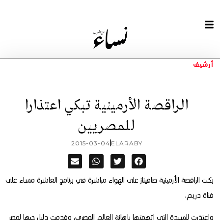
أرشيف
الراقصة الأرمينية تبكي اعتذارا
للمصريين
2015-03-04
ELARABY
بكت الراقصة الأرمينية صافيناز على الهواء مباشرة في برنامج العاشرة مساء على
قناة دريم،
واعتذرت للسيدة التي اتهمتها بإهانة العالم المصري، وقدمت دليل حبها لمصر