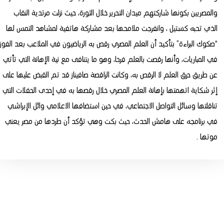
والمصريين بكونها شاركتهم ميدان التحرير خلال الثورة، حيث نزلت مرتدية النقاب
الذي تحبه كستيل ، وانفرجت ملامحها بعد مشاركة هاتفية لمشاهد التمس لها
“صكوك البراءة” بتأكيد أن العلم المصري رقص به الرياضيون في الملاعب بعد الفوز
في المباريات، وأنها رقصت بالعلم فرحا، وهو ما يتنافى مع نية الإهانة التي تأتي
عن طريق حرق العلم لا الرقص به، وكانت الراقصة صافيناز قد تم القبض عليها على
إثر شكاية اتهمتها بإهانة العلم المصري خلال رقصها به في إحدى الحفلات التي
تناقلتها وسائل التواصل الاجتماعي، في حين استضافها الاعلامي وائل الإبراشي
في برنامجه على هامش الحدث، حيث بكت وهي تؤكد أن طردها من مصر يعني
موتها .