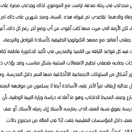
 تقول محدثتي في رحلة صدفة تزامنت مع الموضوع، لذلك وجدتني مصرة على
 وفاة والدهما. تقاعدي تم قبوله هذه ,السنة، ومنذ شهرين على ذلك لم
ية، لكن الأزمة التي مررت منها كانت أقوى من أي وضع آخر. رغم كل ذلك، أع
ي أتعاقد مع معهد التكنولوجيا التطبيقية كأستاذة للتواصل والترجمة،
كل قواعد اللياقة بين التلميذ والمدرس في تأكيد للدكتورة فاطمة كتان
لذات يصاحبه نقصفي تنظيم الانفعالات السلبية بشكل مناسب، وقد يؤذي ذ
شكال من السلوكات الاجتماعية اللاأخلاقية منها التنمر داخل المدرسة. و
ائية لإيقاف تجرأ الآخر عليه، الأساتذة أيضا لا يسلمون من مواجهة المتنم
وعنف المحيط الداخلي، وهو ما أفادته دراسة وزارة التربية الوطنية، بأن
سة يفوق نسبة العنف الذي يمارسه الأستاذ إزاء زميله الأستاذ، أو عنف
الأستاذ في اتجاه إدارة المؤسسة التعليمية. وأن حالات العنف داخل المؤسسات التعليمية بلغت 52 في المائة من مجموع حالات
العنف، وناهزت حالات العنف في محيط المدرسة نسبة % 48 ، كما أن العنف المدرسي في المدينة يفوق العنف في القرية بنس