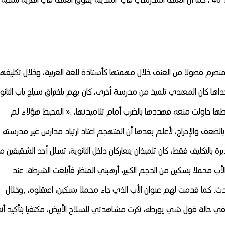
لرحلة يوم الخميس 14 من الشهر المنصرم فصولا من العنف خلال مهمتها كأستاذة للغة العربية، وخلال تكليفها
داها كان المعتدي تلميذ من مدرسة أخرى، كان يهم باختراق سياج باب الثانو
طها حاولت منعه فهددها بالضرب أمام تلاميذتها، .« المحيط هؤلاء لم
لضعف والإحراج، لأعلم بعدها أن المتهجم اعتاد ارتياد مدارس غير مدرسته
ة بالتكليف فقط، كان تلميذان يتعاركان داخل الثانوية، تسلل أحد الشقيقين م
 الأب محملا بسكين من الحجم الكبير، أرهبني المنظر فأبلغت الشرطة. عند
دث. كما قدمت لهم عنوان الأب الذي جاء محملا بسكين، اعتقلوه، ,وخلال
ي حالة قول شي يورطه، نكرت مشاهدتي للسلاح الأبيض، مكتفيا بتأكيد أنه