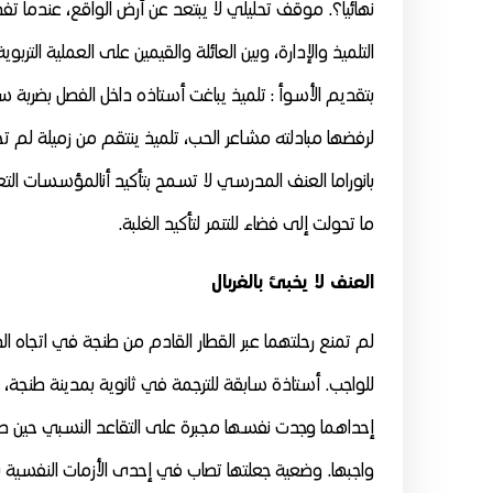
نهائيا؟. موقف تحليلي لا يبتعد عن أرض الواقع، عندما تفض
التلميذ والإدارة، وبين العائلة والقيمين على العملية التر
بتقديم الأسوأ : تلميذ يباغت أستاذه داخل الفصل بضربة سكين
لرفضها مبادلته مشاعر الحب، تلميذ ينتقم من زميلة لم 
بانوراما العنف المدرسي لا تسمح بتأكيد أنالمؤسسات الت
ما تحولت إلى فضاء للتنمر لتأكيد الغلبة.
العنف لا يخبئ بالغربال
لم تمنع رحلتهما عبر القطار القادم من طنجة في اتجاه ال
للواجب. أستاذة سابقة للترجمة في ثانوية بمدينة طنجة، ومد
إحداهما وجدت نفسها مجبرة على التقاعد النسبي حين صار
واجبها. وضعية جعلتها تصاب في إحدى الأزمات النفسية بن