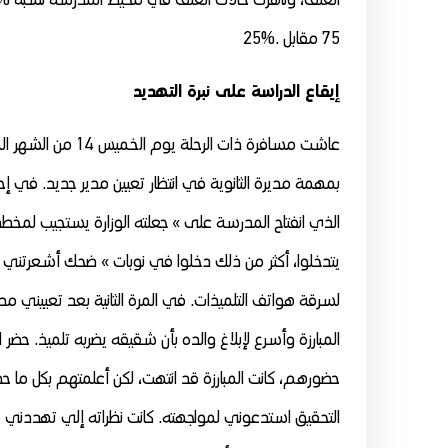
75 مقابل .%25
إيقاع الدراسة على نبرة التهديد
عاشت مسافرة ذات ا
بمهمة مديرة الثانوية في انتظار تعيين مدير جديد. في إح
الذي انفتاح المدرسة على » جعلته الوزارة يستجيب لمخط
يتدخلوا، أكثر من ذلك دخلوا في نوبات » ضحك أشعرتني با
لسرقة هواتف التلميذات. في المرة الثانية بعد تعييني مدير
المبارزة وأسرع لإبلاغ والده بأن شقيقه يضربه تلميذ. حضر
حضورهم، كانت المبارزة قد انتهت، لكن أعلمتهم بكل ما ح
التحقيق استدعوني لمواجهته. كانت نظراته إلي تهددني ف