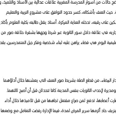
ح حالات من أسوار المدرسة المغربية علاقات عدائية بين الأستاذ والتلميذ، و
بوية. حيث العنف بأشكاله، كسر حدود التوافق على مشروع التربية والتعليم
 على رقبته، تدخله العناية المركزة. أستاذ يقتل طالبته بكلية العلوم بأكادي
تجاريه في علاقة داخل سور الثانوية عبر شرط وجهها بشفرة حلاقة صور من
عليمية اليوم هي فضاء يراهن عليه لبناء شخصية وفكر جيل المتمدرسين، بقدر
دار البيضاء، من قطع الصلة بشريط صور العنف التي يعشنها خلال أداؤهما
يرة لإحدى الثانويات بنفس المدينة كانتا تتحدثان قبل أن أصبح ثالثهما.
ت أعصابها، تدفع ثمن صراع مفتعل تجاهها من قبل تلاميذها خلال أداء
زيف حاد ألزمها سرير المرض لمدة، فيما الإدارة رفضت التعامل مع وضعها