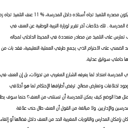
لغة الأرقام حوله صادمة : 20 % هي نسبة العنف الذي يكون مصدره التلميذ تجاه أستاذه داخل المدرسة، % 11 عنف ا
 اتجاه إدارة المدرسة . تلك خلاصات آخر تقرير لوزارة التربية الوطنية عن العنف في
ف تمارس على التلميذ من مصادر متعددة في المحيط الداخلي لمجاله
قد الضمني على الاحترام الذي يجمع طرفي العملية التعليمية، فقد بات من
ها حاملي سوابق عدلية.
في المدرسة امتداد لما يعرفه الشارع المغربي من تحولات، بل إن العنف في
د اختلافات وتعارض مصالح. ترفض أطرافها الإحتكام لما هو أخلاقي
مثل هذا الوضع كيف يمكن للمدرسة أن تستثنى من العنف؟ حتما سوف يطا
مدرسين والإداريين. ولا مبالغة من القول أن العنف طال حتى علاقة
كان بإمكان المدارس والثانويات المغربية الحد من العنف داخل فضائها أو إلغاء