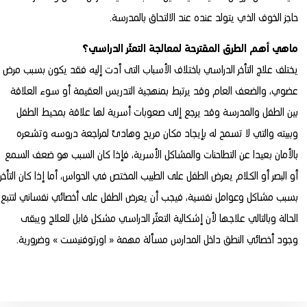
حاجز الخوف الذي يتولد عنده عند الالتحاق بالمدرسة.
ماهي أهم الطرق المقترحة لمعالجة التعثّر الدراسي؟
يختلف علاج التأخر الدراسي باختلاف الأسباب التى أدت إليه فقد يكون بسبب مرض
عضوي، والضعف العام وقد يرتبط بمنهجية التدريس العقيمة أو سوء العلاقة
بين الطفل والمدرسة وقد يرجع إلى صعوبات أسرية لها علاقة بمحيط الطفل
وببيته والتي لا تسمح له بإيجاد مكان مريح وهادئ لمراجعة دروسه وتشعره
بالأمان بعيدا عن التطاحنات والمشاكل الأسرية، فإذا كان السبب هو ضعف السمع
أو البصر أو الكلام يعرض الطفل على الطبيب المختص في الحواس، أما إذا كان التأخر
بسبب مشاكل وعوامل نفسية، فيجب أن يعرض الطفل على أخصائي نفساني لتتبع
الحالة وبالتالي علاجها لأن إشكالية التعثّر الدراسي مشكل قابل للعلاج ويبقى
وجود أخصائي النطق داخل المدارس مسألة مهمة « اورتوفنيست » وضرورية.