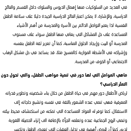
في العديد من السلوكيات منها إهمال الدروس والسلوك داخل القسم والنتائج
الدراسية، وللإشارة، لا يمكن اعتبار النتائج الدراسية الجيدة دليلا على سلامة الطفل
النفسية لذا يعتبر التواصل الدائم بين الأسرة والمدرسة من أهم الأشياء
المساعدة على حل المشاكل التي يعاني منها الطفل سواء على مستوى
المدرسة أو البيت وإيجاد الحلول المناسبة، كما أن تعزيز ثقة الطفل بنفسه
وإشراكه في الأنشطة الموازية كالمسرح مثلا، قد يساعد في حل مشكل الرهاب
الاجتماعي أو الخوف من المدرسة.
ماهي العوامل التي لها دور في تنمية مواهب الطفل، والتي تحول دون
التعثّر الدراسي؟
لرياض الأطفال دور مهم في حياة الطفل من خلال بناء شخصيته وتطوير قدراته
المعرفية فهي تنمي عنده الشعور بالثقة في نفسه وتشبع حاجاته إلى
الاستقلال، كما توفر له المواد المساعدة التي تمكنه من استكتشاف محيط بيئته
وتنمي الروح الجماعية عنده وتعلمه الجرأة بالإضافة الى إثراء الحصيلة اللغوية
لديه، كما أن للروض أهمية في تذليل العقبات التي تعترض الطفل وتكسر