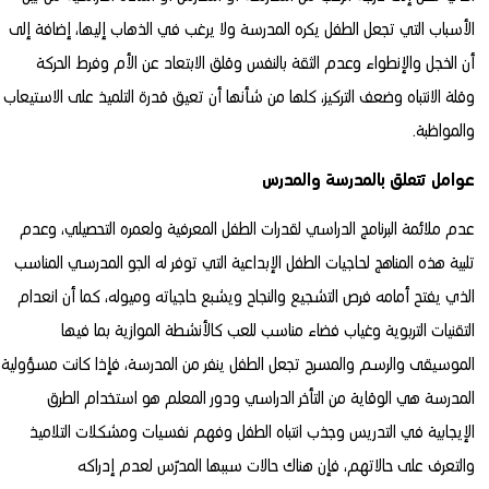
الأسباب التي تجعل الطفل يكره المدرسة ولا يرغب في الذهاب إليها، إضافة إلى
أن الخجل والإنطواء وعدم الثقة بالنفس وقلق الابتعاد عن الأم وفرط الحركة
وقلة الانتباه وضعف التركيز، كلها من شأنها أن تعيق قدرة التلميذ على الاستيعاب
والمواظبة.
عوامل تتعلق بالمدرسة والمدرس
عدم ملائمة البرنامج الدراسي لقدرات الطفل المعرفية ولعمره التحصيلي، وعدم
تلبية هذه المناهج لحاجيات الطفل الإبداعية التي توفر له الجو المدرسي المناسب
الذي يفتح أمامه فرص التشجيع والنجاح ويشبع حاجياته وميوله، كما أن انعدام
التقنيات التربوية وغياب فضاء مناسب للعب كالأنشطة الموازية بما فيها
الموسيقى والرسم والمسرح تجعل الطفل ينفر من المدرسة، فإذا كانت مسؤولية
المدرسة هي الوقاية من التأخر الدراسي ودور المعلم هو استخدام الطرق
الإيجابية في التدريس وجذب انتباه الطفل وفهم نفسيات ومشكلات التلاميذ
والتعرف على حالاتهم، فإن هناك حالات سببها المدرّس لعدم إدراكه