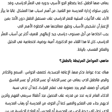
يعاني منها الطفل، كما يضطلع الجو الأسري بدوره في التعثّر الدراسي، وقد
يكون سلوك إدارة المدرسة مع التلميذ، من أهم اسباب هذا المشكل. غالبا ما يركّز
الآباء على التأثيرات السلبية للتعثر الدراسي على مستقبل الطفل دون الأخذ بعين
الإعتبار أن تشخيص الأسباب وطرق معالجتها هي الخطوة الأهم التي
يجب اتخاذها من أجل مستوى دراسي جيد لإبنائهم. للتعرف أكثر عن أسباب التعثّر
الدراسي، كان لنا هذا اللقاء مع الدكتورة، أمينة بوضربة، اختصاصية في التحليل
والعلاج النفسي. بالرباط.
ماهي العوامل المرتبطة بالطفل؟
هناك عدة عواما، نذكر منها، الإعاقة الجسدية، كضعف الحواس : السمع والكلام
والبصر، فالطفل الذي يعاني من عسر الكتابة أو عسر الكلام أو عسر التناسق
الحركي أو ضعف البصر يجد صعوبة فى تعلم القراءة، كما أن تدني نسبة
الذكاء العام لديه تحد من قدرته على التحصيل، نجد أطفالا سريعي الفهم وآخرين
لديهم بطء في التفكير والتعبير، كما أن الخوف من المدرسة أو رهاب المدرسة
الذي تصل إلى درجة الرعب من المدرسة أو المدرس أو المادة الدراسية من بين