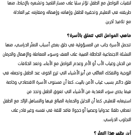
لتقنيات التواصل مع الطفل تؤثر سلبا على مسار التلميذ وتشعره بالإحباط، منها
طريقته في التعليم وتحقيره للطفل وإهانته وإهماله ومقارنته غير العادلة
مع تلاميذ آخرين.
ماهي العوامل التي تتعلق بالأسرة؟
تتحمل الأسرة جانب من المسؤولية في خلق بعض أسباب التعثّر الدراسي، منها
التنشئة الاجتماعية الخاطئة المبنية على العنف وسوء المعاملة والإهمال والحرمان
من الحنان وغياب الأب أو الأم وعدم التواصل مع الأبناء، وتعد الخلافات
الزوجية والتفكك العائلي من أبرز الأشياء التي تزرع الخوف عند الطفل وتجعله في
قلق دائم بسبب غياب الأمن بالبيت، كما أن مستوى الأسرة الاقتصادي وخاصة
فيما يخص سوء التغذية من الأشياء التي تعوق الطفل وتحد من
استيعابه للتعليم، كما أن التدليل والحماية المبالغ فيها والتساهل الزائد مع الطفل
تعطي طفلا عدوانيا وعصبيا أو خجولا فاقد للثقة في نفسه وغير قادر على
التجاوب الدراسي.
أين يظهر هذا التعثّر ؟