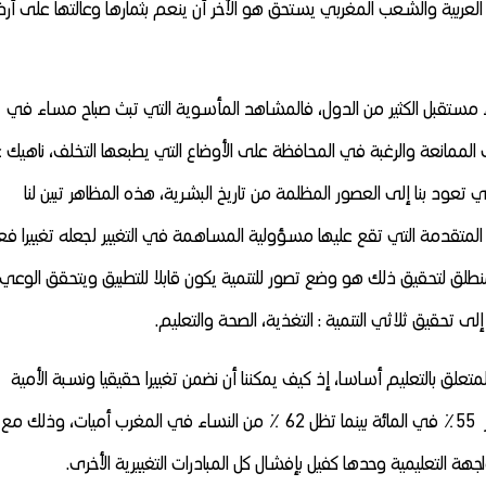
عربية والشعب المغربي يستحق هو الآخر أن ينعم بثمارها وعالتها على أر
اء مستقبل الكثير من الدول، فالمشاهد المأسوية التي تبث صباح مساء في
ى الممانعة والرغبة في المحافظة على الأوضاع التي يطبعها التخلف، ناهيك 
تعود بنا إلى العصور المظلمة من تاريخ البشرية، هذه المظاهر تبين لنا
متقدمة التي تقع عليها مسؤولية المساهمة في التغيير لجعله تغييرا فعل
نطلق لتحقيق ذلك هو وضع تصور للتنمية يكون قابلا للتطبيق ويتحقق الوعي 
تحقيق ثلاثي التنمية : التغذية، الصحة والتعليم.
تعلق بالتعليم أساسا، إذ كيف يمكننا أن نضمن تغييرا حقيقيا ونسبة الأمية
مازالت تقترب من 40 ٪ وترتفع في العالم القروي لتتجاوز 55٪ في المائة بينما تظل 62 ٪ من النساء في المغرب أميات، وذلك مع
هة التعليمية وحدها كفيل بإفشال كل المبادرات التغييرية الأخرى.