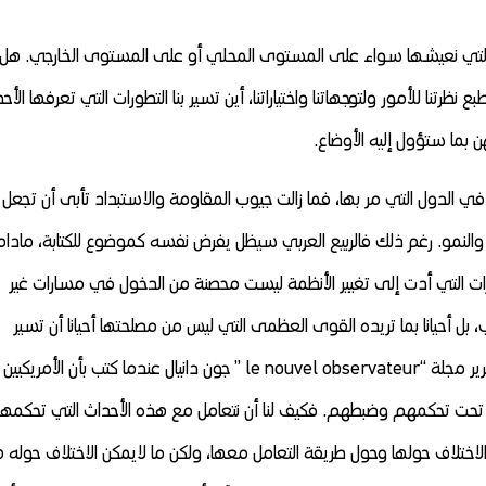
حلة التي نعيشها سواء على المستوى المحلي أو على المستوى الخارجي. هل
نظرتنا للأمور ولتوجهاتنا واختياراتنا،
أين تسير بنا التطورات التي تعرفها الأح
بما ستؤول إليه الأوضاع.
 في الدول التي مر بها، فما زالت جيوب المقاومة والاستبداد تأبى أن تجعل
 والنمو. رغم ذلك فالربيع العربي سيظل يفرض نفسه كموضوع للكتابة، مادا
رات التي أدت إلى تغيير الأنظمة ليست محصنة من الدخول في مسارات غير
بل أحيانا بما تريده القوى العظمى التي ليس من مصلحتها أحيانا أن تسير
الأمور في اتجاه الديمقراطية الحقة. هذا ما أكده رئيس تحرير مجلة “le nouvel observateur ” جون دانيال عندما كتب بأن الأمريكيين
تحت تحكمهم وضبطهم. فكيف لنا أن نتعامل مع هذه الأحداث التي تحكمها
لاختلاف حولها وحول طريقة التعامل معها، ولكن ما لايمكن الاختلاف حوله 