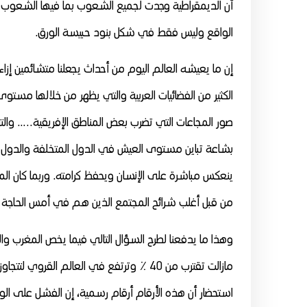
أن الديمقراطية وجدت لجميع الشعوب بما فيها الشعوب ال
الواقع وليس فقط في شكل بنود حبيسة الورق.
إن ما يعيشه العالم اليوم من أحداث يجعلنا متشائمين إز
الكثير من الفضائيات العربية والتي يظهر من خلالها مستو
صور المجاعات التي تضرب بعض المناطق الإفريقية….. والتي 
بشاعة تباين مستوى العيش في الدول المتخلفة والدول ال
ينعكس مباشرة على الإنسان ويحفظ كرامته. وربما كان الم
من قبل أغلب شرائح المجتمع الذين هم في أمس الحاجة إلى 
وهذا ما يدفعنا لطرح السؤال التالي فيما يخص المغرب والم
استحضار أن هذه الأرقام أرقام رسمية، إن الفشل على الواج