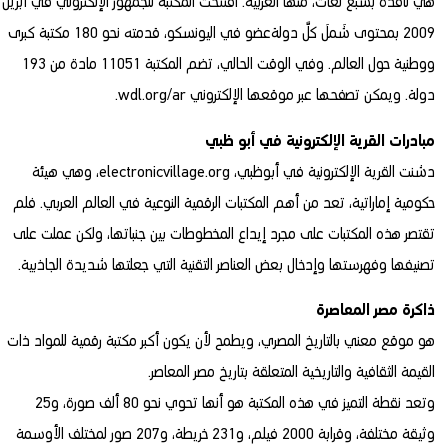
هي نافذة بسبع لغات، منها العربية. افتتحت المكتبة للجمهور الإلكتروني في أبريل
2009 بمحتوى شَملَ كلَّ دولةعضو في اليونسكو، قدمته نحو 180 مكتبة كبرى
ووطنية حول العالم. وفي الوقت الحالي، تضم المكتبة 11051 مادة من 193
دولة. ويمكن تصفحها عبر موقعها الإلكتروني
wdl.org/ar
.
مبادرات القرية الإلكترونية في أبو ظبي
دشنت القرية الإلكترونية في أبوظبي،
electronicvillage.org
، وهي هيئة
حكومية إماراتية، تعد من أهم المكتبات الرقمية النوعية في العالم العربي. فلم
تقتصر هذه المكتبات على مجرد إيداع المخطوطات بين جنباتها، ولكن عملت على
تصنيفها وفهرستها وإدخال بعض العناصر التقنية التي جعلتها شديدة الجاذبية.
ذاكرة مصر المعاصرة
هو موقع معني بالتاريخ المصري، ويطمح لأن يكون أكبر مكتبة رقمية للمواد ذات
القيمة الثقافية والتاريخية المتعلقة بتاريخ مصر المعاصر.
وتعد نقطة التميز في هذه المكتبة هو أنها تحوي نحو 80 ألف صورة، و25
وثيقة مختلفة، وقرابة 2000 فيلم، و231 خريطة، و207 صور لمختلف الأوسمة