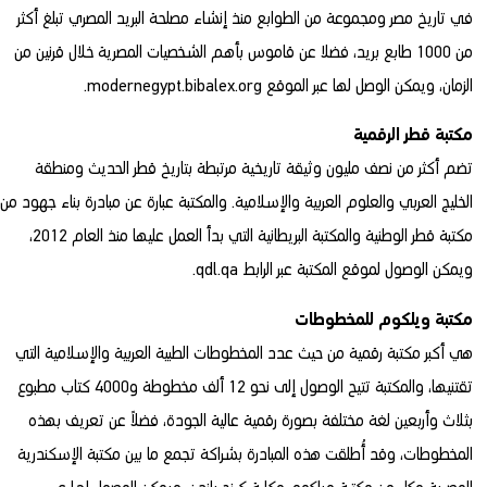
في تاريخ مصر ومجموعة من الطوابع منذ إنشاء مصلحة البريد المصري تبلغ أكثر
من 1000 طابع بريد، فضلا عن قاموس بأهم الشخصيات المصرية خلال قرنين من
الزمان، ويمكن الوصل لها عبر الموقع
modernegypt.bibalex.org
.
مكتبة قطر الرقمية
تضم أكثر من نصف مليون وثيقة تاريخية مرتبطة بتاريخ قطر الحديث ومنطقة
الخليج العربي والعلوم العربية والإسلامية. والمكتبة عبارة عن مبادرة بناء جهود من
مكتبة قطر الوطنية والمكتبة البريطانية التي بدأ العمل عليها منذ العام 2012،
ويمكن الوصول لموقع المكتبة عبر الرابط
qdl.qa
.
مكتبة ويلكوم للمخطوطات
هي أكبر مكتبة رقمية من حيث عدد المخطوطات الطبية العربية والإسلامية التي
تقتنيها، والمكتبة تتيح الوصول إلى نحو 12 ألف مخطوطة و4000 كتاب مطبوع
بثلاث وأربعين لغة مختلفة بصورة رقمية عالية الجودة، فضلاً عن تعريف بهذه
المخطوطات، وقد أُطلقت هذه المبادرة بشراكة تجمع ما بين مكتبة الإسكندرية