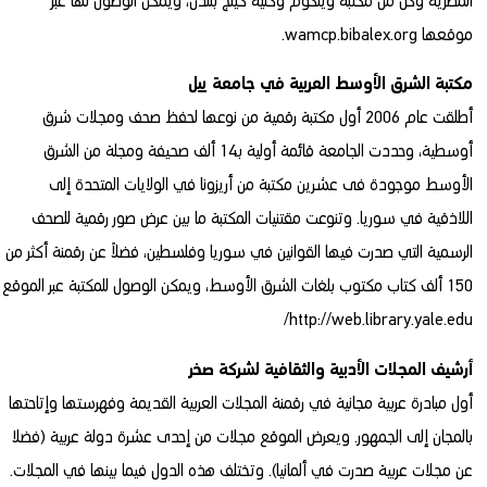
المصرية وكل من مكتبة ويلكوم وكلية كينج بلندن، ويمكن الوصول لها عبر
موقعها
wamcp.bibalex.org
.
مكتبة الشرق الأوسط العربية في جامعة ييل
أطلقت عام 2006 أول مكتبة رقمية من نوعها لحفظ صحف ومجلات شرق
أوسطية، وحددت الجامعة قائمة أولية بـ14 ألف صحيفة ومجلة من الشرق
الأوسط موجودة فى عشرين مكتبة من أريزونا في الولايات المتحدة إلى
اللاذقية في سوريا. وتنوعت مقتنيات المكتبة ما بين عرض صور رقمية للصحف
الرسمية التي صدرت فيها القوانين في سوريا وفلسطين، فضلاً عن رقمنة أكثر من
150 ألف كتاب مكتوب بلغات الشرق الأوسط، ويمكن الوصول للمكتبة عبر الموقع
/
http://web.library.yale.edu
أرشيف المجلات الأدبية والثقافية لشركة صخر
أول مبادرة عربية مجانية في رقمنة المجلات العربية القديمة وفهرستها وإتاحتها
بالمجان إلى الجمهور. ويعرض الموقع مجلات من إحدى عشرة دولة عربية (فضلا
عن مجلات عربية صدرت في ألمانيا). وتختلف هذه الدول فيما بينها في المجلات.