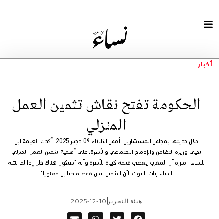
أخبار
الحكومة تفتح نقاش تثمين العمل
المنزلي
خلال حديثها بمجلس المستشارين أمس الثلاثاء 09 دجنبر 2025، أكدت نعيمة ابن
يحيى وزيرة التضامن والإدماج الاجتماعي والأسرة، على أهمية تثمين العمل المنزلي
للنساء، مبرزة أن المغرب يعطي قيمة كبيرة للأسرة وأنه "سيكون هناك خلل إذا لم ننتبه
للنساء ربات البيوت، لأن التثمين ليس فقط ماديا بل معنويا".
هيئة التحرير
2025-12-10