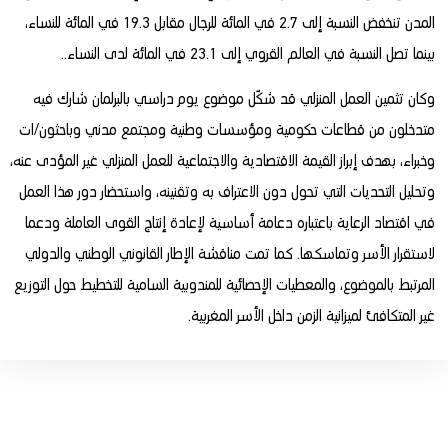
المدن تنخفض النسبة إلى 2.7 في المائة للرجال مقابل 19.3 في المائة للنساء،
بينما تصل النسبة في العالم القروي إلى 23.1 في المائة لدى النساء..
وكان تثمين العمل المنزلي قد شكّل موضوع يوم دراسي بالبرلمان شارك فيه
متدخلون من قطاعات حكومية ومؤسسات وطنية ومجتمع مدني وباحثون/ات
وخبراء، بهدف إبراز القيمة الاقتصادية والاجتماعية للعمل المنزلي غير المؤدى عنه،
وتحليل التحديات التي تحول دون الاعتراف به وتقنينه، واستحضار دور هذا العمل
في اقتصاد الرعاية باعتباره دعامة أساسية لإعادة إنتاج القوى العاملة ودعما
لاستقرار الأسر وتماسكها. كما تمت مناقشة الإطار القانوني الوطني والدولي
المرتبط بالموضوع، والمعطيات الإحصائية للمندوبية السامية للتخطيط حول التوزيع
غير المتكافئ لميزانية الزمن داخل الأسر المغربية.