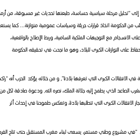
 إلى “تحليل مرحلة سياسية حساسة، طبعتها تحديات غير مسبوقة، من أزم
طلب من الحكومة اتخاذ قرارات جريئة وسياسات عمومية متوازنة… كما يستع
لى الانسجام مع التوجيهات الملكية السامية، وربط الإصلاح بالواقعية،
لحفاظ على التوازنات الكبرى للبلاد، وهو ما نجحت في تحقيقه الحكومة
في ذات السياق٫ اعتبر بايتاس هذا الإصدار “دعوة للمشاركة في الانتقالات الكبرى التي تعرفها بلادنا”٬ و من خلاله يؤكد الحزب أنه 
تجربة وخبرة ميدانية مكنته من امتلاك النواة الصلبة لبناء المغرب الصاعد الذي يطمح إليه جلالة الملك، نصره الله٫ ودعوة صادقة لكل من
انتقالات الكبرى التي تتطلبها بلادنا، وتعكس طموحنا في إحداث أثر
اط “في مشروع وطني مستمر، يسعى لبناء مغرب المستقبل حتى تتاح الفر