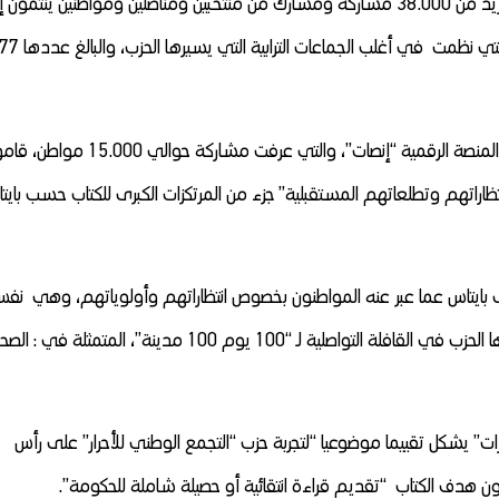
الأحرار تحت مسمى “مسار الإنجازات” و التي شارك فيها أزيد من 38.000 مشاركة ومشارك من منتخبين ومناضلين ومواطنين ينتم
فئات اجتماعية متنوعة٬ إضافة إلى لقاءات “نقاش الأحرار” التي نظمت في أغلب الجماعات الترابية التي يسيرها الحزب، والبالغ عد
وتشكل “نتائج الاستشارة الواسعة التي أطلقها الحزب عبر المنصة الرقمية “إنصات”، والتي عرفت مشاركة حوالي 15.000 
نتظاراتهم وتطلعاتهم المستقبلية” جزء من المرتكزات الكبرى للكتاب حسب بايت
رية٬ تحدث السيد مصطفى بايتاس عما عبر عنه المواطنون بخصوص انتظاراتهم وأولوياتهم، وهي نف
الأولويات التي” أفرزتها الاستشارات الموسعة التي أطلقها الحزب في القافلة التواصلية لـ “100 يوم 100 مدينة”، المتمثلة في
جازات” يشكل تقييما موضوعيا “لتجربة حزب “التجمع الوطني للأحرار” على رأس
هدف الكتاب “تقديم قراءة انتقائية أو حصيلة شاملة للحكومة”.