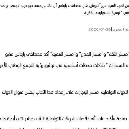
في عرضه حول كتاب "مسار الإنجازات" الذي تم تقديمه بحضور رئيس الحزب السيد عزيز أخنوش٬ قال مصطفى بايتاس أن الكتاب يجسد خيار حزب التجمع الو
ر في " ترسيخ استمراريته الفكرية.
ئة التحرير
2026-01-28
“مسار الثقة” و”مسار المدن” و”مسار التنمية” أكد مصطفى بايتاس عضو
ذه المسارات ” شكلت محطات أساسية في توثيق رؤية التجمع الوطني للأحرا
جولة التواصلية مسار الإنجازات على إعداد هذا الكتاب بنفس عنوان الجولة
قد استعرض بايتاس مرتكزات الكتاب الذي يقع في 174 صفحة بتأكيد على أنه خلاصات للجولات الـتواصلية الاثنى عشر التي أطلقه