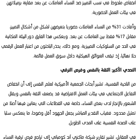
انخفاض ملحوظ في نسب التمييز ضد النساء العاملات عن بعد مقارنة بزميلاتهن
في بيئات العمل الحضورية.
وأفادت 31% من النساء العاملات حضوريا بتعرضهن لشكل من أشكال التمييز،
مقابل 17% فقط بين العاملات عن بعد. ويعكس هذا الفارق دور البيئة المكانية
في الحد من السلوكيات التمييزية. ومع ذلك، يحذر الباحثون من اعتبار العمل الرقمي
حلا نهائيا، إذ تبقى العوائق الهيكلية داخل سوق العمل قائمة.
التحدي الأكبر: الثقة بالنفس وفرص الترقي
من الناحية النفسية، تشير أبحاث الجمعية الأميركية لعلم النفس إلى أن انخفاض
التفاعل الاجتماعي في بيئات العمل الافتراضية قد يضعف الثقة بالنفس ويقلل
الشعور بالإنجاز لدى بعض النساء، خاصة في القطاعات التي يعانين فيها أصلا من
تمثيل محدود. فغياب التقدير المباشر يجعل الجهود أقل وضوحا، ما ينعكس سلبا
على الصحة النفسية على المدى الطويل.
في المقابل، تشير تقارير شركة ماكنزي آند كومباني إلى تراجع فرص ترقية النساء