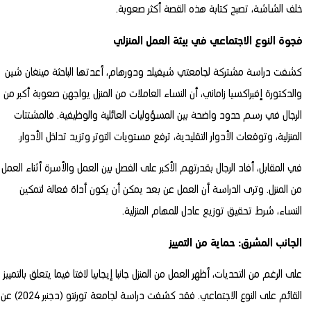
خلف الشاشة، تصبح كتابة هذه القصة أكثر صعوبة.
فجوة النوع الاجتماعي في بيئة العمل المنزلي
كشفت دراسة مشتركة لجامعتي شيفيلد ودورهام، أعدتها الباحثة مينغان شين
والدكتورة إفبراكسيا زاماني، أن النساء العاملات من المنزل يواجهن صعوبة أكبر من
الرجال في رسم حدود واضحة بين المسؤوليات العائلية والوظيفية. فالمشتتات
المنزلية، وتوقعات الأدوار التقليدية، ترفع مستويات التوتر وتزيد تداخل الأدوار.
في المقابل، أفاد الرجال بقدرتهم الأكبر على الفصل بين العمل والأسرة أثناء العمل
من المنزل. وترى الدراسة أن العمل عن بعد يمكن أن يكون أداة فعالة لتمكين
النساء، شرط تحقيق توزيع عادل للمهام المنزلية.
الجانب المشرق: حماية من التمييز
على الرغم من التحديات، أظهر العمل من المنزل جانبا إيجابيا لافتا فيما يتعلق بالتمييز
القائم على النوع الاجتماعي. فقد كشفت دراسة لجامعة تورنتو (دجنبر 2024) عن