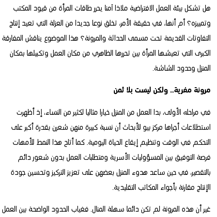
هل تشكل بيئة العمل الافتراضية ملاذا آمنا يحرر طاقات المرأة من قيود المكتب
وتمييزه؟ أم أنها، في حقيقة الأمر، تخلق نوعا جديدا من العزلة التي تعيد إنتاج
التفاوتات القديمة تحت مسمى الحداثة والمرونة؟ هذا الموضوع يناقش المفارقة
الكبرى التي تعيشها المرأة بين تحررها الظاهري من مكان العمل وتكبيلها بمكان
المنزل وحدود الشاشة.
مرونة مغرية.. ولكن ليست بلا ثمن
في مراحله الأولى، بدا العمل من المنزل خيارا مثاليا لكثير من النساء، إذ أظهرت
استطلاعات أجراها مركز بيو للأبحاث أن نسبة كبيرة منهن شعرن بقدرة أكبر على
التحكم في الوقت وتنظيم إيقاع الحياة اليومية. كما أتاح هذا النمط للأمهات
فرصة التوفيق بين المسؤوليات الأسرية ومتطلبات العمل بدون شعور دائم
بالتقصير، في حين ساعد هدوء المنزل بعضهن على تعزيز التركيز وتحسين جودة
الإنتاج مقارنة بأجواء المكاتب التقليدية.
غير أن هذه المرونة لم تكن دائما سهلة المنال. فغياب الحدود الواضحة بين العمل