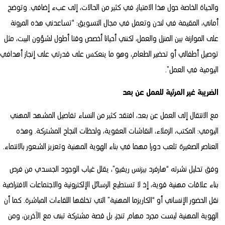
والحياة الخاصة حول هذا الامتياز، في كثير من الحالات، إلى عبء إضافي. وتوضح
أماني، المقيمة في لندن وتعمل في مجال التسويق: “تساعدني هذه المرونة
على الموازنة بين المنزل والعمل، لكنني أحيانا أخصص وقتا أطول لشؤون البيت، مثل
توصيل أطفالي أو تحضير الطعام، وهو ما ينعكس على قدرتي على إنجاز أهدافي
اليومية في العمل”.
الضريبة غير المرئية للعمل عن بعد
مع الانتقال إلى العمل عن بعد، افتقد كثير من النساء تفاصيل المشهد المهني
اليومي: المكتب، الزملاء، النقاشات العفوية، ولحظات النجاح المشتركة. وهذه
العناصر الصغيرة تلعب دورا مهما في بناء الهوية المهنية وتعزيز الشعور بالانتماء.
وفق تحليل نشرته “هارفرد بيزنس ريفيو”، يقلل غياب الوجود الجسدي من فرص
بناء علاقات مهنية قوية، إذ لا تستطيع الرسائل الإلكترونية والاجتماعات الافتراضية
نقل الحضور الإنساني أو “الكاريزما المهنية” التي تخلقها اللقاءات المباشرة. كما أن
الهوية المهنية ليست مجرد مهام تنجز، بل قصة مشتركة تبنى مع الآخرين، ومن