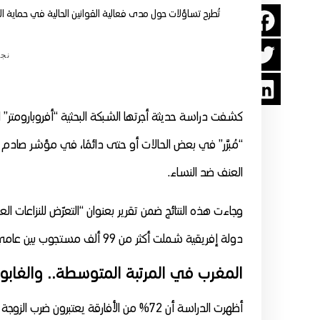
تُطرح تساؤلات حول مدى فعالية القوانين الحالية في حماية ال
نج
“مُبرَّر” في بعض الحالات أو حتى دائمًا، في مؤشر صادم على
العنف ضد النساء.
دولة إفريقية شملت أكثر من 99 ألف مستجوب بين عامي 2016 و2023.
المغرب في المرتبة المتوسطة.. والغابون