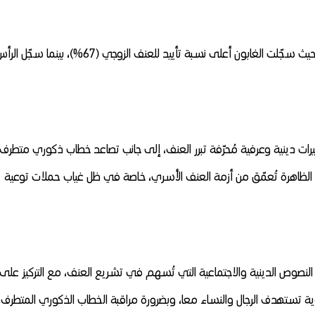
وعلى الصعيد الوطني، حلّ المغرب في مرتبة متوسطة، حيث سجّلت الغابون أعلى نسبة تأييد للعنف الزوجي (67%)، بينما سجّل 
رات دينية وعرفية مُحرّفة تبرر العنف، إلى جانب تصاعد خطاب ذكوري متطرف
 الظاهرة تُعمّق من أزمة العنف الأسري، خاصة في ظل غياب حملات توعية
لنصوص الدينية والاجتماعية التي تُسهم في تشريع العنف، مع التركيز على
وية تستهدف الرجال والنساء معا، وبضرورة مراقبة الخطاب الذكوري المتطرف