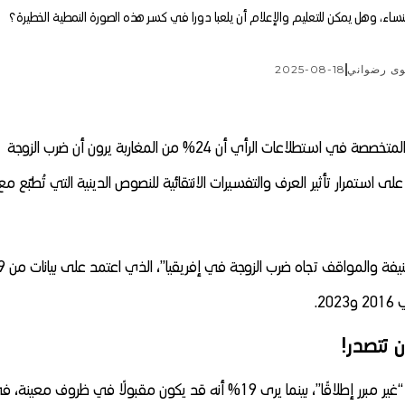
نساء، وهل يمكن للتعليم والإعلام أن يلعبا دورا في كسر هذه الصورة النمطية الخطيرة؟
وى رضواني
2025-08-18
كشفت دراسة حديثة أجرتها الشبكة البحثية “أفروبارومتر” المتخصصة في استطلاعات الرأي أن 24% من المغاربة يرون أن ضرب الزوجة
 استمرار تأثير العرف والتفسيرات الانتقائية للنصوص الدينية التي تُطبّع مع
وجاءت هذه النتائج ضمن تقرير بعنوان “التعرّ
 تتصدر!
أظهرت الدراسة أن 72% من الأفارقة يعتبرون ضرب الزوجة “غير مبرر إطلاقًا”، بينما يرى 19% أنه قد يكون مقبولًا في ظروف معين