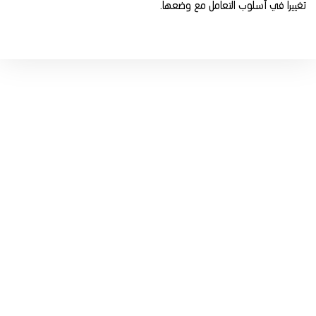
‬تغييرا‭ ‬في‭ ‬أسلوب‭ ‬التعامل‭ ‬مع‭ ‬وضعها‭.‬