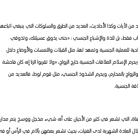
ن الآيات وكذا الأحاديث، العديد من الطرق والسلوكات التي ينبغي اتباعها
نجاب فقط، بل للذة والإشباع الجنسي : «حتى يذوق عسيلتك، وتذوقي
بة للعملية الجنسية وتمهد لها، مثل القبلات واللمسات والأوضاع داخل
 الإسلام العلاقات الجنسية خارج الزواج، «ولا تقربوا الزنا إنه كان فاحشة
 والزواج بالمحارم، ويحرم الشذوذ الجنسي، مثل قوم لوط، فالعديد من
قة الجنسية.
لفتاة، التي تشعر في كثير من الأحيان على أنه شيء مخجل ووسخ يتم مدارا
خلال العادة الشهرية لدى الفتيات، بحيث تشعر بعضهن بآلام في الرأس أو ف