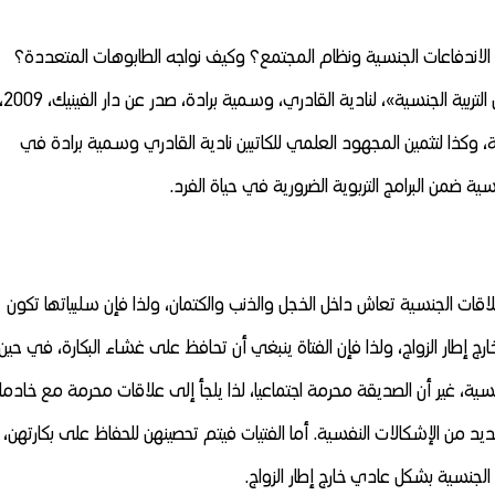
 الاندفاعات الجنسية ونظام المجتمع؟ وكيف نواجه الطابوهات المتعددة؟
نطل على كتاب «دليل التربية الجنسية»، لنادية القادري، وسمية برادة، صدر
 وكذا لتثمين المجهود العلمي للكاتبين نادية القادري وسمية برادة في
ية ضمن البرامج التربوية الضرورية في حياة الفرد.
قات الجنسية تعاش داخل الخجل والذنب والكتمان، ولذا فإن سلبياتها تكون
ارج إطار الزواج، ولذا فإن الفتاة ينبغي أن تحافظ على غشاء البكارة، في حين
ة، غير أن الصديقة محرمة اجتماعيا، لذا يلجأ إلى علاقات محرمة مع خادم
د من الإشكالات النفسية. أما الفتيات فيتم تحصينهن للحفاظ على بكارتهن،
لجنسية بشكل عادي خارج إطار الزواج.