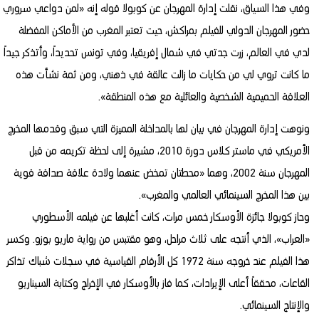
وفي هذا السياق، نقلت إدارة المهرجان عن كوبولا قوله إنه «لمن دواعي سروري
حضور المهرجان الدولي للفيلم بمراكش، حيت تعتبر المغرب من الأماكن المفضلة
لدي في العالم، زرت جدتي في شمال إفريقيا، وفي تونس تحديداً، وأتذكر جيداً
ما كانت تروي لي من حكايات ما زالت عالقة في ذهني، ومن ثمة نشأت هذه
العلاقة الحميمية الشخصية والعائلية مع هذه المنطقة».
ونوهت إدارة المهرجان في بيان لها بالمداخلة المميزة التي سبق وقدمها المخرج
الأمريكي في ماستر كلاس دورة 2010، مشيرة إلى لحظة تكريمه من قبل
المهرجان سنة 2002، وهما «محطتان تمخض عنهما ولادة علاقة صداقة قوية
بين هذا المخرج السينمائي العالمي والمغرب».
وحاز كوبولا جائزة الأوسكار خمس مرات، كانت أغلبها عن فيلمه الأسطوري
«العراب»، الذي أنتجه على ثلاث مراحل، وهو مقتبس من رواية ماريو بوزو. وكسر
هذا الفيلم عند خروجه سنة 1972 كل الأرقام القياسية في سجلات شباك تذاكر
القاعات، محققاً أعلى الإيرادات، كما فاز بالأوسكار في الإخراج وكتابة السيناريو
والإنتاج السينمائي.