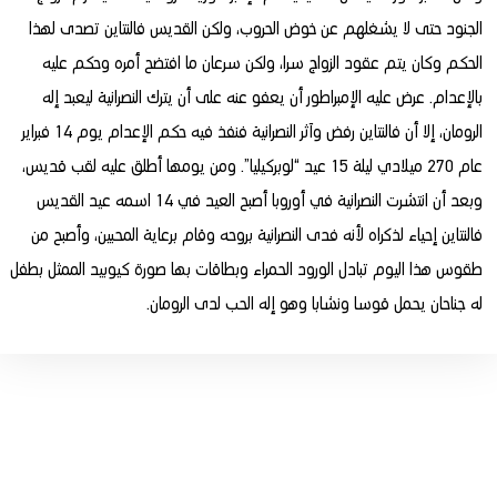
الجنود حتى لا يشغلهم عن خوض الحروب، ولكن القديس فالنتاين تصدى لهذا
الحكم وكان يتم عقود الزواج سرا، ولكن سرعان ما افتضح أمره وحكم عليه
بالإعدام. عرض عليه الإمبراطور أن يعفو عنه على أن يترك النصرانية ليعبد إله
الرومان، إلا أن فالنتاين رفض وآثر النصرانية فنفذ فيه حكم الإعدام يوم 14 فبراير
عام 270 ميلادي ليلة 15 عيد “لوبركيليا”. ومن يومها أطلق عليه لقب قديس،
وبعد أن انتشرت النصرانية في أوروبا أصبح العيد في 14 اسمه عيد القديس
فالنتاين إحياء لذكراه لأنه فدى النصرانية بروحه وقام برعاية المحبين، وأصبح من
طقوس هذا اليوم تبادل الورود الحمراء وبطاقات بها صورة كيوبيد الممثل بطفل
له جناحان يحمل قوسا ونشابا وهو إله الحب لدى الرومان.