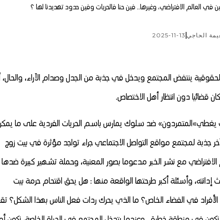
ن في العالم الافتراضي، وغيرها.. فين حنا فالحريات وفين حدود تهديدنا لها ؟
يمة الحاجي
2025-11-13
والحقوقية ينتفض المجتمع ويدخل في جذبة من الجدل وصدام الآراء، والحال، أ
ن قضائيا دون انتظار أهل الاختصاص.
تى يغطي»المتمردون» ضد سلوك يمارس باسم الحريات الفردية على ما يمكن
 آخر جذبة لمجتمع مواقع التواصل الاجتماعي جراء تواجد مؤثرة في بيت زوج
م الافتراضي مع نشر الخبر مدعوما بصور المعنية، وحملة تشهير كبيرة ضدها
 إدانته، وأسئلة أكبر طرحتها الواقعة منها : هل يحق اقتحام حرمة بيت
لأفراد في الفضاء الخاص؟ ما الذي يحرك ردات فعل الناس بهذا الشكل؟ تق
ا، نكون في منطقة خطرة . وعندما يتدخل المجتمع في الحياة الخاصة، نكون أم