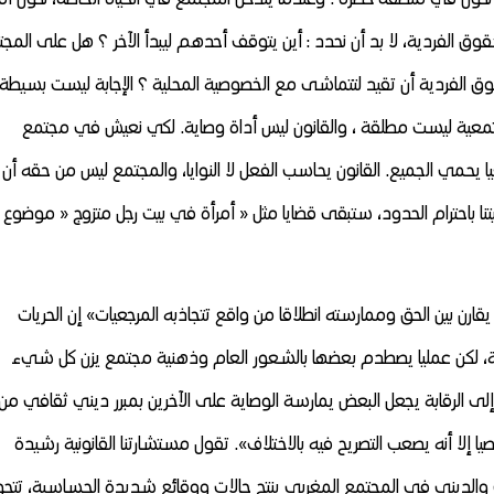
حقوق الفردية، لا بد أن نحدد : أين يتوقف أحدهم ليبدأ الآخر ؟ هل على المج
قوق الفردية أن تقيد لتتماشى مع الخصوصية المحلية ؟ الإجابة ليست بسيطة 
جتمعية ليست مطلقة ، والقانون ليس أداة وصاية. لكي
نعيش في مجتمع
معيا يحمي الجميع. القانون يحاسب الفعل لا النوايا، والمجتمع ليس من حقه أن
يتنا باحترام الحدود، ستبقى قضايا مثل « أمرأة في بيت رجل متزوج « موضوع
بين الحق وممارسته انطلاقا من واقع تتجاذبه المرجعيات» إن الحريات
مية، لكن عمليا يصطدم بعضها بالشعور العام وذهنية مجتمع يزن كل شيء
إلى الرقابة يجعل البعض يمارسة الوصاية على الآخرين بمبرر ديني ثقافي من
يا إلا أنه يصعب التصريح فيه بالاختلاف». تقول مستشارتنا القانونية رشيدة
قي والديني في المجتمع المغربي ينتج حالات ووقائع شديدة الحساسية، تتح