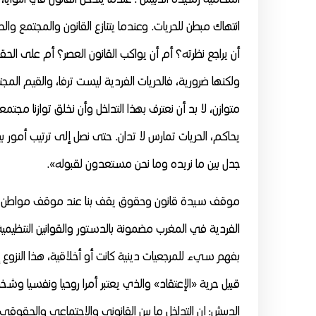
انتهاك مبطن للحريات. وعندما يتنازع القانون والمجتمع وال
أن يراجع نظرته؟ أم أن يواكب القانون العصر؟ أم على الح
ولكنها ضرورية، فالحريات الفردية ليست ترفا، والقيم الم
متوازن، لا بد أن نعترف بهذا التداخل وأن نخلق توازنا مجت
يحاكم، الحريات تمارس لا تدان. حتى نصل إلى ترتيب أمور ب
جدل بين ما نريده وما نحن مستعدون لقبوله».
موقف سيدة قانون وحقوق يقف بنا عند موقف مواطن يقارن 
الفردية في المغرب مضمونة بالدستور والقوانين التنظي
بفهم سيء للمرجعيات دينية كانت أو أخلاقية، هذا النزوع 
قبيل حرية «الإعتقاد» والذي يعتبر أمرا روحيا ونفسيا وشخص
الدبيش: إن التداخل ما بين القانوني والاجتماعي والحقو