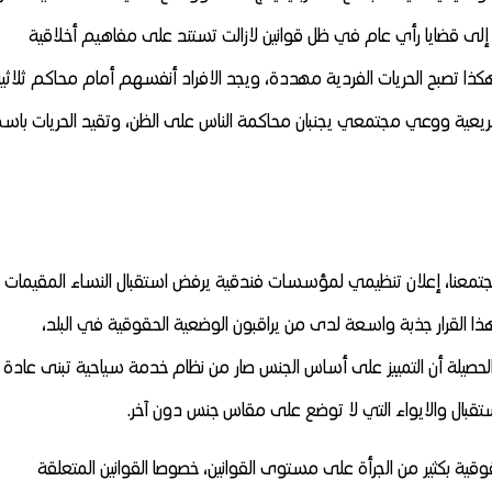
ة إلى قضايا رأي عام في ظل قوانين لازالت تستند على مفاهيم أخلاقية
هكذا تصبح الحريات الفردية مهددة، ويجد الافراد أنفسهم أمام محاكم ثلاثية
تشريعية ووعي مجتمعي يجنبان محاكمة الناس على الظن، وتقيد الحريات باس
معنا، إعلان تنظيمي لمؤسسات فندقية يرفض استقبال النساء المقيمات
تى البعيدة بمسافة 50 كلمترا. أثار هذا القرار جذبة واسعة لدى من يراقبون الوضعية الحقوقية في البلد،
حصيلة أن التمييز على أساس الجنس صار من نظام خدمة سياحية تبنى عادة
بال والايواء التي لا توضع على مقاس جنس دون آخر.
ية بكثير من الجرأة على مستوى القوانين، خصوصا القوانين المتعلقة