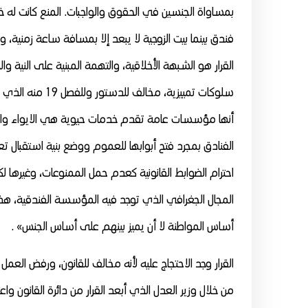
بمساواة الجنسين في الحقوق والواجبات. المنع كانت له خ
فندق بينما بيت الزوجية لا يبعد إلا بمسافة ساعة زمنية، 
القرار هو الشبهة الأخلاقية، والتهمة المبنية على النية 
سلوكات تمييزية،
أنها مؤسسات عامة تقدم خدمات حيوية هي الايواء والم
الفنادق بمجرد فتح أبوابها للعموم ووضع بنية استقبال تعت
احترام الضوابط القانونية كعدم حمل الممنوعات، وغيرها 
المجال الجغرافي الذي توجد فيه المؤسسة الفندقية، هذ
أساس المواطنة لا أن يميز بينهم على أساس الجنس» .
القرار وجد الاحتجاج عليه لأنه مخالف للقانون، ورفض العم
من خلال وزير العدل الذي أبعد القرار من دائرة القانون واع