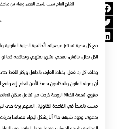
الشارع العام بسبب لباسها القصير، وقبلة بين مراهقي
نع
مع كل قضية تستفز مرجعياته الأخلاقية الدينية القانونية 
الكل يحلل، يناقش، يهجم، يشهر بمتهم، ويحاكمه كما لو كا
وخلف كل رد فعل، يختلط العارف بالجاهل ويكثر اللغط ح
أن يقوله القانون والمكلفون بحفظ الأمن العام. إنه واقع
متزوج، تهمة الخيانة الزوجية خرجت من تفاعل سكان العال
مست بالمبدأ في القاعدة القانونية : المتهم برئ حتى تتبث
بدعوى وجود شبهة ما؟ ألا يشكل الإجراء مساسا بحريات ا
المحامية رشيدة الدبيش : عندما يتدخل القانون في النواي