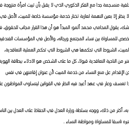
لفية منسجمة جدا مع الفكر الذكوري الذي لا يقبل بأن تبيت امرأة متزوجة 
ولا ينظر إلا بعين التهمة لعازبة تختار خدمة مؤسسة خاصة للمبيت، الأصل في
والشك، يقول المحامي محمد ألمو: المبدأ هو أن هذا القرار مجانب للحقوق، ف
 مخالف للدستور وللفصل 19 منه الذي خصص للمساواة بين نساء المجتمع ورجاله، والأصل في المؤسسات الفندقي
بيت، الشروط التي تحكمها هي الشروط التي تحكم العملية التعاقدية،
بر من الناحية التعاقدية قبولا، كل ما على الشخص هو الادلاء ببطاقة الهوية
لكن الإقدام عل منع النساء من خدمة المبيت لأن عنوان إقامتهن في نفس
ا تعسف وعار في عهد أعيد فيه النظر في القوانين ليتساوى المواطنون ع
ل به، أكثر من ذلك، ووجه بسلطة وزارة العدل في الحفاظ على العدل بين النا
تبره ناسفا للمساواة ومواطنة النساء .