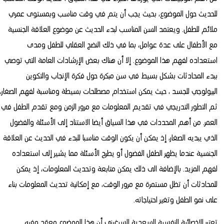
للحديث حول الموضوع، بحيث يجب أن يتم في وقت مناسب وبمستوى عمري
ملائم للطفل. ويعتمد السن المناسب لبدء الحديث عن موضوع العلاقة الجنسية
مع الأطفال على عدة عوامل، بما في ذلك النضج العقلي للطفل ومدى
استعداده لفهم هذا الموضوع. إلا أن هناك بعض الإرشادات العامة التي توصي
ببدء المحادثات بشكل بسيط في سن مبكرة حول فكرة الإنجاب والتكوين
البيولوجي للجسد ، حيث يمكن استخدام مصطلحات بسيطة ومناسبة لفهم الصغار،
ثم التطور التدريجي في تقديم المعلومات مع مرور الزمن ومع تقدم الطفل في
العمر. من أهم المحددات في هذا السياق أيضا الاستناد إلى الأسئلة والفضول
الذي يبديه الصغار، إذ يمكن أن يكون الوقت مناسبا للبدء في الحديث عن العلاقة
الجنسية عندما يظهر الطفل الفضول أو يطرح الأسئلة مما يشير إلى استعداده
لفهم المزيد. بالإضافة الى ذلك يمكن متابعة وتحديث المعلومات، إذ يمكن
للمحادثات أن تظل مستمرة مع مرور الوقت، مع إمكانية تحديث المعلومات بناء
على نمو الطفل وتغير احتياجاته.
تعتبر الاخصائية النفسية السعدية السرغيني أن هذا الموضوع معقد وفيه