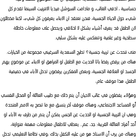
حساسية ، اذفي الغالب، و مادامت السوشل ميديا الانترنيت السينما تقدم كل
شيء حول الحياة الجنسية، فنحن نعتقد ان الابناء يعرفون كل شيء، لكننا مخطئون
لان الطفل قد يعرف أشياء بشكل لا اخلاقي ويحصل على معلومات خاطئة
سطحية وغير علمية وتنعكس عليه بشكل سلبي.
متى نتحدث عن تربية جنسية؟ تطرح السعدية السرغيني مجموعة من الخيارات.
هناك من يرفض رفضا باثا الحديث مع الطفل او المراهق او الابناء عن موضوع يهم
الجسد او العلاقة الجنسية، وبعض المفكرين يرفضون تدخل الآباء في حميمية
الطفل، هذا موقف عام،
وهؤلاء يفضلون في غالب الاحيان أن يتم ذلك مع طبيب العائلة أو المحلل النفسي
أو المساعد الاجتماعي، وهناك موقف آخر يتسق مع ما تنصح به الامم المتحدة
وهي ان التربية الجنسية او الحديث عن الجنس يمكن أن يتم من طرف به الآباء او
أحد أفراد العائلة القريبة: جد، عم.. يعطي للاطفال معلومات مهمة متوازنة،
وهناك من يرى أن الاستاذ هو من عليه التكفل بذلك ،وفي نظامنا التعليمي تدخل