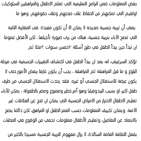
بعض المعلومات ضمن البرامج التعليمية التي تعلم الاطفال والمراهقين السلوكيات
اولقيم التي تمكنهم من الحفاظ على صحتهم وعلى حقوقهم، وهو ما
يعني أن تربية جنسية صحيحة لا يمكن الا أن تكون مفيدة .في المقاربة الثانية
التي تنصح الآباء بتربية جنسية، هناك من يرى ضرورة تأجيلها ، لكن الأفضل عموما
ان تبدأ حين يبدأ الطفل في طرح أسئلة ؟خمس سنوات ؟مثلا ثم
تؤكد السرغيني، انه بعد ان يبدأ الطفل في اكتشاف التغييرات الجسمية في مرحلة
البلوغ و ما قبل المراهقة ثم المراهقة ، يجب أن يكون عارفا ببعض الأمور حتى لا
يكون عرضة للاستغلال الجنسي أو غيره. فقد يحدث الاستغلال الجنسي من طرف
طفل اكبر، او بسبب البيدوفيليا وهو أمر خطير وممنوع ومضر بالطفولة ، يمكن للآباء
تعليم الاطفال الاحتراز من الامراض الجنسية التي يمكن ان تنتج عن العلاقات غير
الآمنة. ويمكن تكييف المعلومات حسب العمر الطفل او المراهق، لكن دائما ينصح
بالابتعاد عن التفاصيل، وتعليم الأطفال معلومات تحمي من الوقوع في المطبات
بفعل الثقافة العامة السائدة، لا يزال مفهوم التربية الجنسية مسيجا بالكثير من