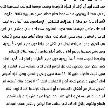
في البدء أود أن أؤكد أن المرأة الأيزيدية وقعت فريسة الصراعات السياسية التي
يعاني منها الأيزيديون، منذ سقوط نظام صدام حسين في ربيع 2003. واليوم
لأنها أيزيدية، من ديانة لا ينظر إليها المتطرفون الإسلاميون على أنها ديانة توحد
لله على عكس حقيقتها، فقد تحولت لمشروع استعباد جنسي وحشي في القرن
الواحد والعشرين، دون جميع النساء في العراق، وقتل أهلها دون جميع الأقليات
في العراق، ومن ثم إبادة الرجال في الكثير من قراها دون جميع القرى الأيزيدية.
وقد وتم وضعها ووضع أبناء ديانتها أمام خيارين : أولهما اعتناق الإسلام،
وثانيهما الموت، فقط لأنها أيزيدية دون جميع الأقليات والمكونات الأخرى. لذلك
كيف يمكن تصور وضعهن في ظل الواقع العام الذي تعيشه نساء العالم؟، إذ
بينهن فتيات قاصرات مابين 10-18 سنة سبين وبعن واغتصبن، وقتل أفراد أسرهن
أمام أعينهن، وتعرضن لكافة أنواع الانتهاكات لدرجة أن لا وجود لفتاة أيزيدية لم
تتعرض لشكل من أشكال «الاستعباد» أو الاستنزاف لكرامتها. كما لا توجد فتاة
أيزيدية تشعر بالسلام والأمان، حتى بعد تحررها من داعش، إذ ما زال الشعور
بالهلع والخوف يرافق الحالات التي عاشت هذا الوضع. وبحكم عملي الميداني