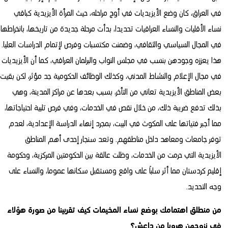
في العراق، كان وضع الأيزيديات في أوج مراحله، حيث المرأة الأيزيدية كباقي
نساء الأقليات والنساء العراقيات تحديدا، بدأت مرحلة جديدة من تاريخها، بانخراطها
في المجال السياسي والثقافي، وضمنت مكتسبات وفرص لإتمام الدراسات العليا.
هذا يعززه وجودهن بنسب في مجلس النواب والبرلمان العراقي، كما أن الأيزيديات
في مجال الإعلام والنشاط المدني، وكذلك الوظائف الحكومية جد مؤثر، لكن بقيت
بعض المناطق الأيزيدية تعاني من التأخر، بسبب بعدها عن مراكز المدينة، وهي
بذلك تدفع ضريبة ذلك، من خلال نقص في الخدمات، وفي فرص تلبية احتياجاتها،
مما أجبر فتياتها على المكوث في البيت، بمجرد إنهاء الدراسة الإعدادية، لعدم
توفر جامعات ومعاهد داخل مناطقهم. وتعد سنجار إحدى أهم المناطق
الأيزيدية التي حرمت من الخدمات، وظلت عالقة بين الحكومتين المركزية، وحكومة
إقليم كردستان مما أثر سلباً على واقع ومستقبل سكانها عموما، والنساء على
وجه التحديد.
من منطلق اهتمامك بوضع نساء المخيمات كيف تقربينا من صورة هؤلاء
في نزوحهن هروبا من داعش؟