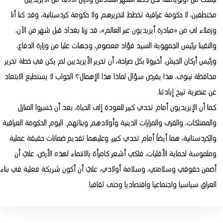
مختطفين، لا حكومة عراقية تخطط لتحريرهم ولا حكومة كردستانية، وقد كنا أنا
وزملاء لي من «مبادرة أيزيديون عبر العالم»، قد زرنا بغداد قبل شهر من الآن،
والتقينا برئيس الجمهوية السيد فؤاد معصوم، وجهات عليا من وزارة الدفاع،
ورئيس أركان الجيش. أخبرونا بكل صراحة، أن تحرير الأيزيديين لم يكن في خطة تحرير
محافظة نينوى، هذا يفرض سؤال لماذا هذا الإهمال؟ الجواب لا يستطيع الابتعاد
عن عنصرية تبيح إبادتنا.
كما أن الإيزيديون أمام تحدي كبير للعودة إلى الحياة، بعد أن خسروا المنازل
والممتلكات، والقرى والمزارات الدينية وأولادهم وبناتهم. اليوم الحكومة العراقية
والكردستانية، هما أيضاً أمام تحدي كبير، وعليهما تقديم ضمانات حقيقة عملية
وملموسة لحماية الأقليات، فلكي أشعر كامرأة بالانتماء لهذه الأرض، عليّ أن
أضمن حقوقي وسلامتي، وسلامة أولادي، عليّ أن أكون شريكة فعلية في بناء
العراق سياسيا واجتماعيا واقتصاديا وحتى ثقافيا.