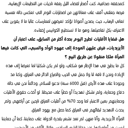
كمحققة صحافية، كنت أضطر لقضاء الليل رفقة ناجيات من التنظيمات الإرهابية،
فرصة جعلتني أقف على معاناتهن من اضطرابات النوم التي تعكس حالة نفسية
تعاني الرهاب، حيث يصدرن أصواتا تؤكد تعرضهن لممارسات غالبا ما لا يقوين على
الاعتراف بكل تفاصيلها، وهو ما لا تستطيع الكوابيس إخفاءه.
هل قضايا الأقليات تطرح اليوم بحدة أكثر من السابق، على اعتبار أن
الأيزيديات، فرض عليهن العودة إلى عهود الوأد والسبي، التي كانت فيها
المرأة ملكا منقولا عن طريق البيع ؟
كل ما يطرح في هذا الإطار هو شكلي، ولو لم يكن شكليا لما تعرضنا إلى هذه
الإبادة ونحن لا ناقة لنا ولا جمل في الحرب والصراع الدائر في العراق، وكنا مذ
وجودنا على هذه الأرض (قبل 6000 سنة) ندعو للسلام، ودائماً نحن في حالة
دفاع وحماية، ولم نشكل تهديداً أو خطراً على محيطنا. لو أخذت حقوق الأقليات
وحمايتهم بعين الاعتبار، لما وجد 70% من أقليات العراق نازحين عن أراضهم، ولم
يحدث التهديد لبقائهم في العراق كما حصل مع يهود العراق.
المرأة الأيزيدية، وأنا منهن، لم نعد نشعر بقدرة الدولة على حمايتنا، كما أن حمايتنا
ليست من أولوياتها، نحن دخلنا الشهر السادس ولازال الألاف من الأيزيديين