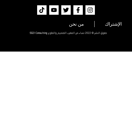
الإشتراك
من نحن
حقوق النشر © 2022 نساء من المغرب التصميم والتطوير
SG2I Consulting